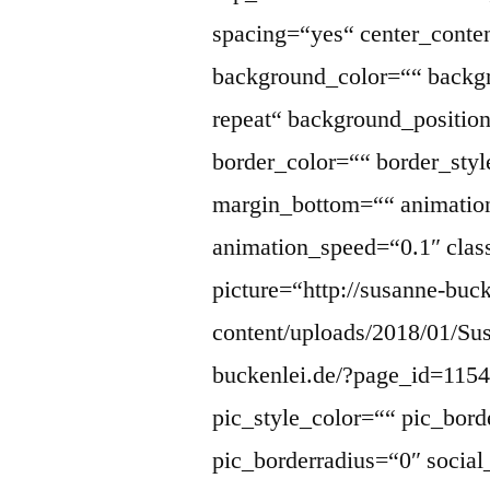
spacing=“yes“ center_cont
background_color=““ backg
repeat“ background_position
border_color=““ border_sty
margin_bottom=““ animation
animation_speed=“0.1″ clas
picture=“http://susanne-buc
content/uploads/2018/01/Sus
buckenlei.de/?page_id=11545
pic_style_color=““ pic_bord
pic_borderradius=“0″ socia