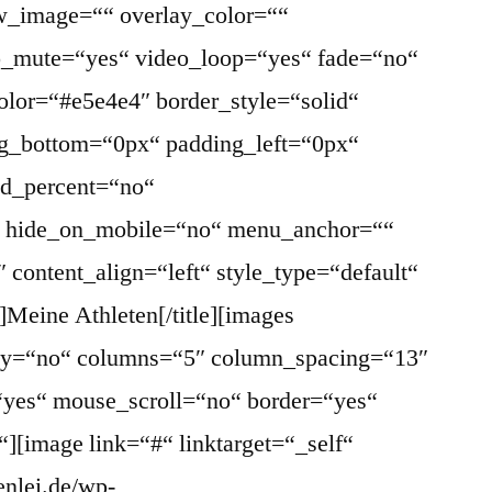
w_image=““ overlay_color=““
eo_mute=“yes“ video_loop=“yes“ fade=“no“
olor=“#e5e4e4″ border_style=“solid“
g_bottom=“0px“ padding_left=“0px“
ed_percent=“no“
“ hide_on_mobile=“no“ menu_anchor=““
2″ content_align=“left“ style_type=“default“
]Meine Athleten[/title][images
play=“no“ columns=“5″ column_spacing=“13″
“yes“ mouse_scroll=“no“ border=“yes“
“][image link=“#“ linktarget=“_self“
enlei.de/wp-