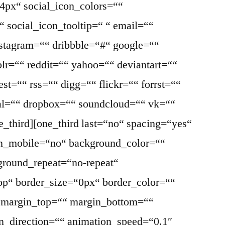
4px“ social_icon_colors=““
 social_icon_tooltip=“ “ email=““
nstagram=““ dribbble=“#“ google=““
lr=““ reddit=““ yahoo=““ deviantart=““
st=““ rss=““ digg=““ flickr=““ forrst=““
l=““ dropbox=““ soundcloud=““ vk=““
ne_third][one_third last=“no“ spacing=“yes“
on_mobile=“no“ background_color=““
round_repeat=“no-repeat“
top“ border_size=“0px“ border_color=““
“ margin_top=““ margin_bottom=““
n_direction=““ animation_speed=“0.1″