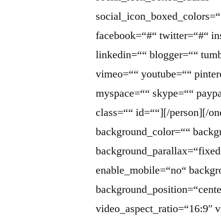
social_icon_boxed_colors=““
facebook=“#“ twitter=“#“ i
linkedin=““ blogger=““ tumb
vimeo=““ youtube=““ pintere
myspace=““ skype=““ paypa
class=““ id=““][/person][/one
background_color=““ back
background_parallax=“fixed
enable_mobile=“no“ backgr
background_position=“cente
video_aspect_ratio=“16:9″