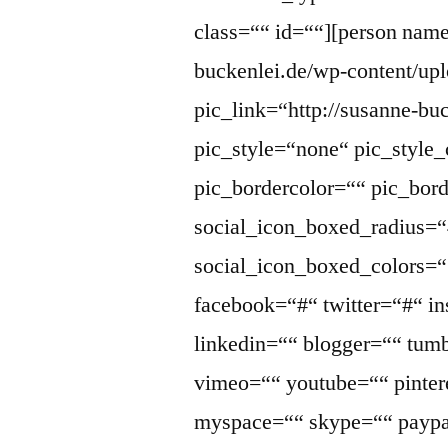
class=““ id=““][person name=
buckenlei.de/wp-content/up
pic_link=“http://susanne-bu
pic_style=“none“ pic_style_
pic_bordercolor=““ pic_bor
social_icon_boxed_radius=“
social_icon_boxed_colors=““
facebook=“#“ twitter=“#“ i
linkedin=““ blogger=““ tumb
vimeo=““ youtube=““ pintere
myspace=““ skype=““ paypa