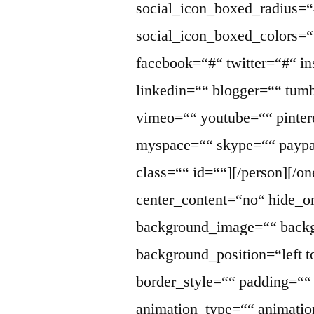
social_icon_boxed_radius=“
social_icon_boxed_colors=““
facebook=“#“ twitter=“#“ i
linkedin=““ blogger=““ tumb
vimeo=““ youtube=““ pintere
myspace=““ skype=““ paypa
class=““ id=““][/person][/o
center_content=“no“ hide_
background_image=““ backg
background_position=“left 
border_style=““ padding=“
animation_type=““ animatio