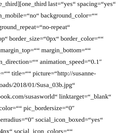
ne_third][one_third last=“yes“ spacing=“yes“
on_mobile=“no“ background_color=““
round_repeat=“no-repeat“
top“ border_size=“0px“ border_color=““
“ margin_top=““ margin_bottom=““
n_direction=““ animation_speed=“0.1″
““ title=““ picture=“http://susanne-
loads/2018/01/Susa_03b.jpg“
book.com/susasworld“ linktarget=“_blank“
color=““ pic_bordersize=“0″
derradius=“0″ social_icon_boxed=“yes“
4px“ social_icon_colors=““