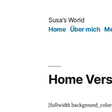
Zum
Inhalt
Susa's World
springen
Home
Über mich
Me
Home Vers
[fullwidth background_col