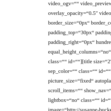
video_ogv=““ video_previe
overlay_opacity=“0.5″ vid
border_size=“0px“ border_c
padding_top=“30px“ paddin
padding_right=“0px“ hundr
equal_height_columns=“no
class=““ id=““][title size=“
sep_color=““ class=““ id=““
picture_size=“fixed“ auto
scroll_items=““ show_nav=
lightbox=“no“ class=““ id=“
image=“http://susanne-buck