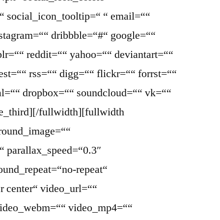
 social_icon_tooltip=“ “ email=““
nstagram=““ dribbble=“#“ google=““
lr=““ reddit=““ yahoo=““ deviantart=““
st=““ rss=““ digg=““ flickr=““ forrst=““
l=““ dropbox=““ soundcloud=““ vk=““
_third][/fullwidth][fullwidth
ground_image=““
“ parallax_speed=“0.3″
ound_repeat=“no-repeat“
r center“ video_url=““
 video_webm=““ video_mp4=““