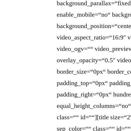
background_parallax=“fixed
enable_mobile=“no“ backgr
background_position=“cente
video_aspect_ratio=“16:9″
video_ogv=““ video_previe
overlay_opacity=“0.5″ vid
border_size=“0px“ border_c
padding_top=“0px“ padding
padding_right=“0px“ hundr
equal_height_columns=“no
class=““ id=““][title size=“
sep_color=““ class=““ id=““