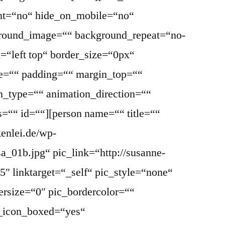
ent=“no“ hide_on_mobile=“no“
round_image=““ background_repeat=“no-
=“left top“ border_size=“0px“
le=““ padding=““ margin_top=““
_type=““ animation_direction=““
s=““ id=““][person name=““ title=““
kenlei.de/wp-
a_01b.jpg“ pic_link=“http://susanne-
″ linktarget=“_self“ pic_style=“none“
ersize=“0″ pic_bordercolor=““
l_icon_boxed=“yes“