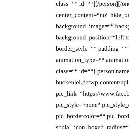
class=““ id=““][/person][/o
center_content=“no“ hide_
background_image=““ backg
background_position=“left 
border_style=““ padding=“
animation_type=““ animatio
class=““ id=““][person name=
buckenlei.de/wp-content/up
pic_link=“https://www.face
pic_style=“none“ pic_style_
pic_bordercolor=““ pic_bor
social_icon_boxed_radius=“