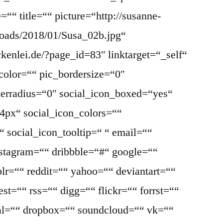
““ title=““ picture=“http://susanne-
loads/2018/01/Susa_02b.jpg“
ckenlei.de/?page_id=83″ linktarget=“_self“
color=““ pic_bordersize=“0″
derradius=“0″ social_icon_boxed=“yes“
4px“ social_icon_colors=““
 social_icon_tooltip=“ “ email=““
nstagram=““ dribbble=“#“ google=““
lr=““ reddit=““ yahoo=““ deviantart=““
st=““ rss=““ digg=““ flickr=““ forrst=““
l=““ dropbox=““ soundcloud=““ vk=““