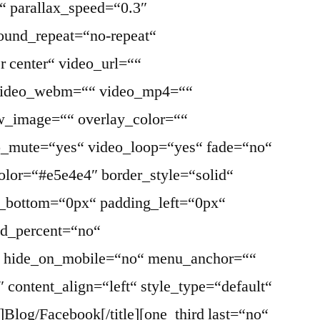
“ parallax_speed=“0.3″
ound_repeat=“no-repeat“
r center“ video_url=““
 video_webm=““ video_mp4=““
w_image=““ overlay_color=““
eo_mute=“yes“ video_loop=“yes“ fade=“no“
olor=“#e5e4e4″ border_style=“solid“
_bottom=“0px“ padding_left=“0px“
ed_percent=“no“
“ hide_on_mobile=“no“ menu_anchor=““
2″ content_align=“left“ style_type=“default“
]Blog/Facebook[/title][one_third last=“no“