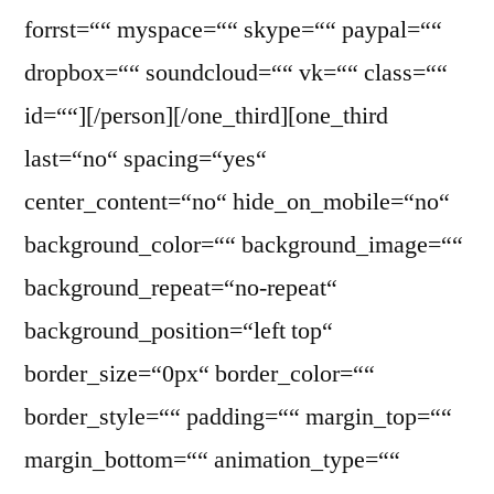
forrst=““ myspace=““ skype=““ paypal=““
dropbox=““ soundcloud=““ vk=““ class=““
id=““][/person][/one_third][one_third
last=“no“ spacing=“yes“
center_content=“no“ hide_on_mobile=“no“
background_color=““ background_image=““
background_repeat=“no-repeat“
background_position=“left top“
border_size=“0px“ border_color=““
border_style=““ padding=““ margin_top=““
margin_bottom=““ animation_type=““