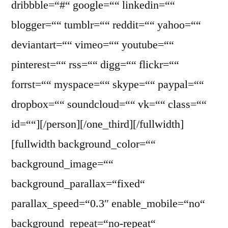
dribbble=“#“ google=““ linkedin=““
blogger=““ tumblr=““ reddit=““ yahoo=““
deviantart=““ vimeo=““ youtube=““
pinterest=““ rss=““ digg=““ flickr=““
forrst=““ myspace=““ skype=““ paypal=““
dropbox=““ soundcloud=““ vk=““ class=““
id=““][/person][/one_third][/fullwidth]
[fullwidth background_color=““
background_image=““
background_parallax=“fixed“
parallax_speed=“0.3″ enable_mobile=“no“
background_repeat=“no-repeat“