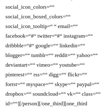
social_icon_colors=““
social_icon_boxed_colors=““
social_icon_tooltip=“ “ email=““
facebook=“#“ twitter=“#“ instagram=““
dribbble=“#“ google=““ linkedin=““
blogger=““ tumblr=““ reddit=““ yahoo=““
deviantart=““ vimeo=““ youtube=““
pinterest=““ rss=““ digg=““ flickr=““
forrst=““ myspace=““ skype=““ paypal=““
dropbox=““ soundcloud=““ vk=““ class=““
id=““][/person][/one_third][one_third