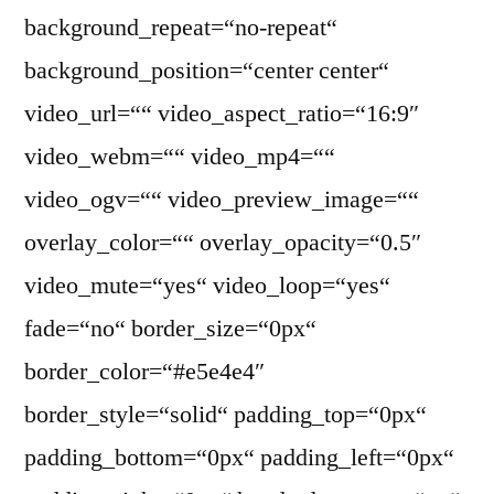
background_repeat=“no-repeat“
background_position=“center center“
video_url=““ video_aspect_ratio=“16:9″
video_webm=““ video_mp4=““
video_ogv=““ video_preview_image=““
overlay_color=““ overlay_opacity=“0.5″
video_mute=“yes“ video_loop=“yes“
fade=“no“ border_size=“0px“
border_color=“#e5e4e4″
border_style=“solid“ padding_top=“0px“
padding_bottom=“0px“ padding_left=“0px“