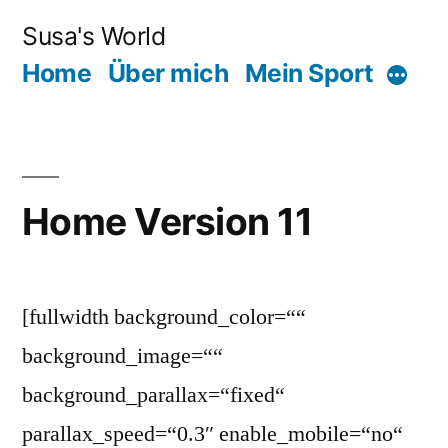
Zum
Susa's World
Inhalt
Home
Über mich
Mein Sport
Mehr
springen
Home Version 11
[fullwidth background_color=““
background_image=““
background_parallax=“fixed“
parallax_speed=“0.3″ enable_mobile=“no“