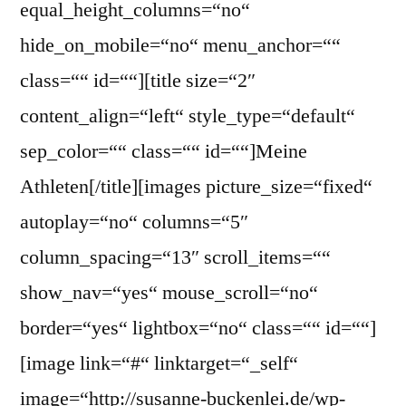
equal_height_columns=“no“
hide_on_mobile=“no“ menu_anchor=““
class=““ id=““][title size=“2″
content_align=“left“ style_type=“default“
sep_color=““ class=““ id=““]Meine
Athleten[/title][images picture_size=“fixed“
autoplay=“no“ columns=“5″
column_spacing=“13″ scroll_items=““
show_nav=“yes“ mouse_scroll=“no“
border=“yes“ lightbox=“no“ class=““ id=““]
[image link=“#“ linktarget=“_self“
image=“http://susanne-buckenlei.de/wp-