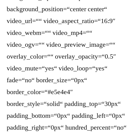
background_position=“center center“
video_url=““ video_aspect_ratio=“16:9″
video_webm=““ video_mp4=““
video_ogv=““ video_preview_image=““
overlay_color=““ overlay_opacity=“0.5″
video_mute=“yes“ video_loop=“yes“
fade=“no“ border_size=“0px“
border_color=“#e5e4e4″
border_style=“solid“ padding_top=“30px“
padding_bottom=“0px“ padding_left=“0px“
padding_right=“0px“ hundred_percent=“no“