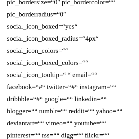
pic_bordersize=“0″ pic_bordercolor=““
pic_borderradius=“0″
social_icon_boxed=“yes“
social_icon_boxed_radius=“4px“
social_icon_colors=““
social_icon_boxed_colors=““
social_icon_tooltip=“ “ email=““
facebook=“#“ twitter=“#“ instagram=““
dribbble=“#“ google=““ linkedin=““
blogger=““ tumblr=““ reddit=““ yahoo=““
deviantart=““ vimeo=““ youtube=““
pinterest=““ rss=““ digg=““ flickr=““