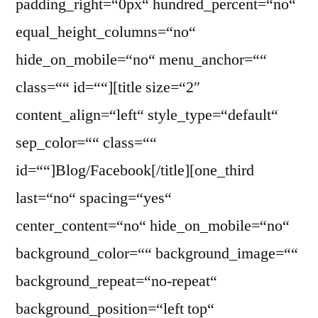
padding_right=“0px“ hundred_percent=“no“
equal_height_columns=“no“
hide_on_mobile=“no“ menu_anchor=““
class=““ id=““][title size=“2″
content_align=“left“ style_type=“default“
sep_color=““ class=““
id=““]Blog/Facebook[/title][one_third
last=“no“ spacing=“yes“
center_content=“no“ hide_on_mobile=“no“
background_color=““ background_image=““
background_repeat=“no-repeat“
background_position=“left top“