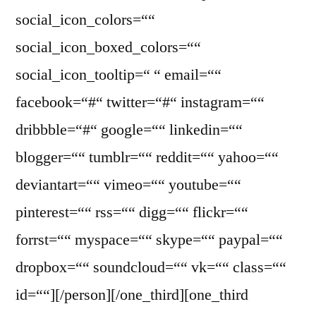
social_icon_colors=““
social_icon_boxed_colors=““
social_icon_tooltip=“ “ email=““
facebook=“#“ twitter=“#“ instagram=““
dribbble=“#“ google=““ linkedin=““
blogger=““ tumblr=““ reddit=““ yahoo=““
deviantart=““ vimeo=““ youtube=““
pinterest=““ rss=““ digg=““ flickr=““
forrst=““ myspace=““ skype=““ paypal=““
dropbox=““ soundcloud=““ vk=““ class=““
id=““][/person][/one_third][one_third