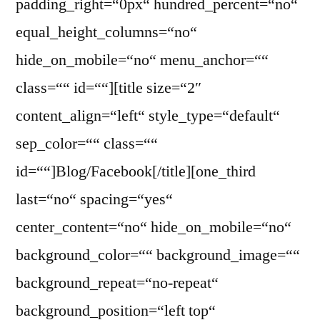
padding_right=“0px“ hundred_percent=“no“
equal_height_columns=“no“
hide_on_mobile=“no“ menu_anchor=““
class=““ id=““][title size=“2″
content_align=“left“ style_type=“default“
sep_color=““ class=““
id=““]Blog/Facebook[/title][one_third
last=“no“ spacing=“yes“
center_content=“no“ hide_on_mobile=“no“
background_color=““ background_image=““
background_repeat=“no-repeat“
background_position=“left top“