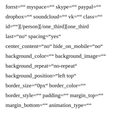
forrst=““ myspace=““ skype=““ paypal=““
dropbox=““ soundcloud=““ vk=““ class=““
id=““][/person][/one_third][one_third
last=“no“ spacing=“yes“
center_content=“no“ hide_on_mobile=“no“
background_color=““ background_image=““
background_repeat=“no-repeat“
background_position=“left top“
border_size=“0px“ border_color=““
border_style=““ padding=““ margin_top=““
margin_bottom=““ animation_type=““