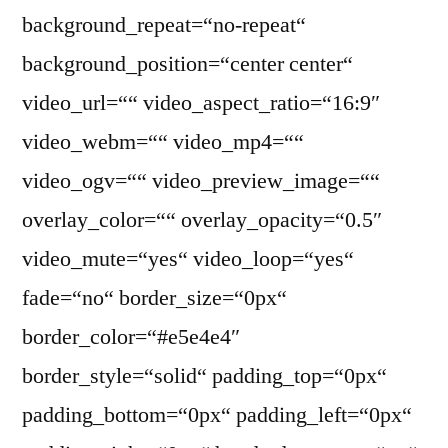
background_repeat=“no-repeat“
background_position=“center center“
video_url=““ video_aspect_ratio=“16:9″
video_webm=““ video_mp4=““
video_ogv=““ video_preview_image=““
overlay_color=““ overlay_opacity=“0.5″
video_mute=“yes“ video_loop=“yes“
fade=“no“ border_size=“0px“
border_color=“#e5e4e4″
border_style=“solid“ padding_top=“0px“
padding_bottom=“0px“ padding_left=“0px“