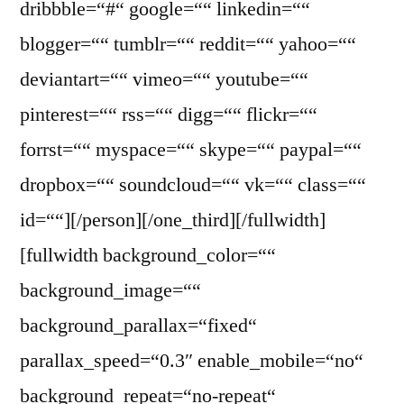
dribbble=“#“ google=““ linkedin=““
blogger=““ tumblr=““ reddit=““ yahoo=““
deviantart=““ vimeo=““ youtube=““
pinterest=““ rss=““ digg=““ flickr=““
forrst=““ myspace=““ skype=““ paypal=““
dropbox=““ soundcloud=““ vk=““ class=““
id=““][/person][/one_third][/fullwidth]
[fullwidth background_color=““
background_image=““
background_parallax=“fixed“
parallax_speed=“0.3″ enable_mobile=“no“
background_repeat=“no-repeat“