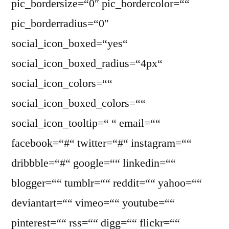
pic_bordersize=“0″ pic_bordercolor=““
pic_borderradius=“0″
social_icon_boxed=“yes“
social_icon_boxed_radius=“4px“
social_icon_colors=““
social_icon_boxed_colors=““
social_icon_tooltip=“ “ email=““
facebook=“#“ twitter=“#“ instagram=““
dribbble=“#“ google=““ linkedin=““
blogger=““ tumblr=““ reddit=““ yahoo=““
deviantart=““ vimeo=““ youtube=““
pinterest=““ rss=““ digg=““ flickr=““