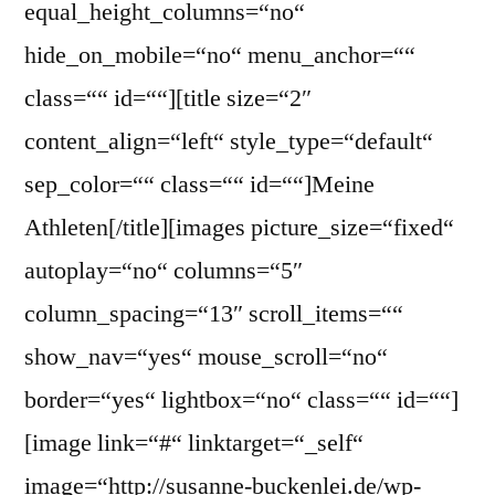
equal_height_columns=“no“
hide_on_mobile=“no“ menu_anchor=““
class=““ id=““][title size=“2″
content_align=“left“ style_type=“default“
sep_color=““ class=““ id=““]Meine
Athleten[/title][images picture_size=“fixed“
autoplay=“no“ columns=“5″
column_spacing=“13″ scroll_items=““
show_nav=“yes“ mouse_scroll=“no“
border=“yes“ lightbox=“no“ class=““ id=““]
[image link=“#“ linktarget=“_self“
image=“http://susanne-buckenlei.de/wp-