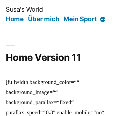
Zum
Susa's World
Inhalt
Home
Über mich
Mein Sport
Mehr
springen
Home Version 11
[fullwidth background_color=““
background_image=““
background_parallax=“fixed“
parallax_speed=“0.3″ enable_mobile=“no“