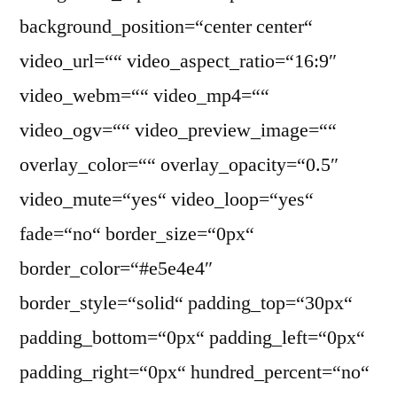
background_position=“center center“
video_url=““ video_aspect_ratio=“16:9″
video_webm=““ video_mp4=““
video_ogv=““ video_preview_image=““
overlay_color=““ overlay_opacity=“0.5″
video_mute=“yes“ video_loop=“yes“
fade=“no“ border_size=“0px“
border_color=“#e5e4e4″
border_style=“solid“ padding_top=“30px“
padding_bottom=“0px“ padding_left=“0px“
padding_right=“0px“ hundred_percent=“no“