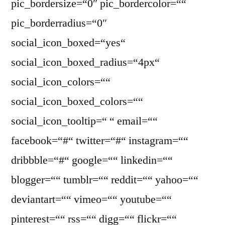
pic_bordersize=“0″ pic_bordercolor=““
pic_borderradius=“0″
social_icon_boxed=“yes“
social_icon_boxed_radius=“4px“
social_icon_colors=““
social_icon_boxed_colors=““
social_icon_tooltip=“ “ email=““
facebook=“#“ twitter=“#“ instagram=““
dribbble=“#“ google=““ linkedin=““
blogger=““ tumblr=““ reddit=““ yahoo=““
deviantart=““ vimeo=““ youtube=““
pinterest=““ rss=““ digg=““ flickr=““