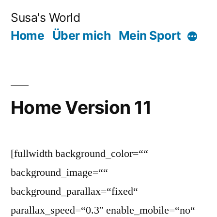
Zum
Susa's World
Inhalt
Home
Über mich
Mein Sport
Mehr
springen
Home Version 11
[fullwidth background_color=““
background_image=““
background_parallax=“fixed“
parallax_speed=“0.3″ enable_mobile=“no“