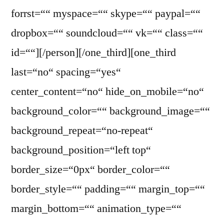
forrst=““ myspace=““ skype=““ paypal=““
dropbox=““ soundcloud=““ vk=““ class=““
id=““][/person][/one_third][one_third
last=“no“ spacing=“yes“
center_content=“no“ hide_on_mobile=“no“
background_color=““ background_image=““
background_repeat=“no-repeat“
background_position=“left top“
border_size=“0px“ border_color=““
border_style=““ padding=““ margin_top=““
margin_bottom=““ animation_type=““