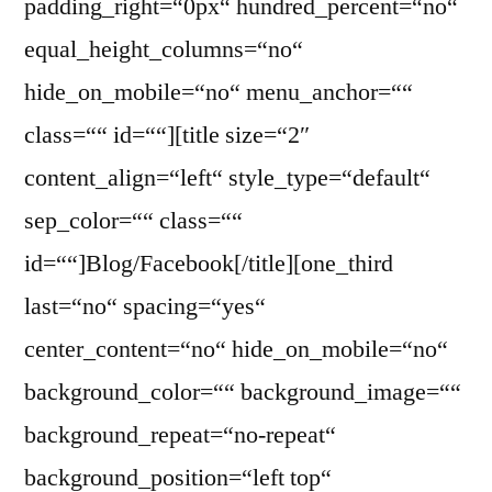
padding_right=“0px“ hundred_percent=“no“
equal_height_columns=“no“
hide_on_mobile=“no“ menu_anchor=““
class=““ id=““][title size=“2″
content_align=“left“ style_type=“default“
sep_color=““ class=““
id=““]Blog/Facebook[/title][one_third
last=“no“ spacing=“yes“
center_content=“no“ hide_on_mobile=“no“
background_color=““ background_image=““
background_repeat=“no-repeat“
background_position=“left top“