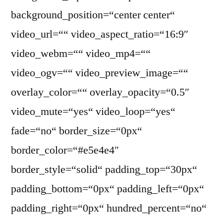
background_position=“center center“
video_url=““ video_aspect_ratio=“16:9″
video_webm=““ video_mp4=““
video_ogv=““ video_preview_image=““
overlay_color=““ overlay_opacity=“0.5″
video_mute=“yes“ video_loop=“yes“
fade=“no“ border_size=“0px“
border_color=“#e5e4e4″
border_style=“solid“ padding_top=“30px“
padding_bottom=“0px“ padding_left=“0px“
padding_right=“0px“ hundred_percent=“no“