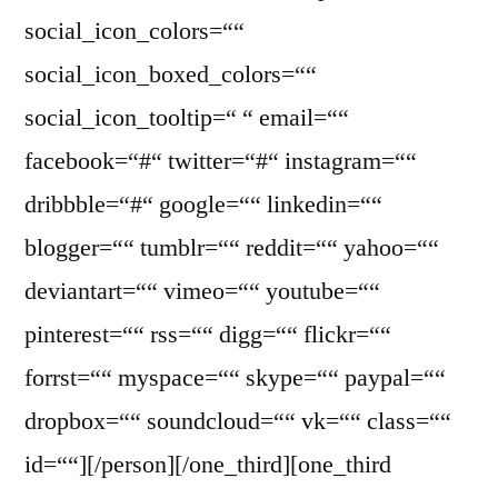
social_icon_colors=““
social_icon_boxed_colors=““
social_icon_tooltip=“ “ email=““
facebook=“#“ twitter=“#“ instagram=““
dribbble=“#“ google=““ linkedin=““
blogger=““ tumblr=““ reddit=““ yahoo=““
deviantart=““ vimeo=““ youtube=““
pinterest=““ rss=““ digg=““ flickr=““
forrst=““ myspace=““ skype=““ paypal=““
dropbox=““ soundcloud=““ vk=““ class=““
id=““][/person][/one_third][one_third