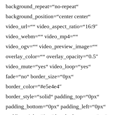
background_repeat=“no-repeat“
background_position=“center center“
video_url=““ video_aspect_ratio=“16:9″
video_webm=““ video_mp4=““
video_ogv=““ video_preview_image=““
overlay_color=““ overlay_opacity=“0.5″
video_mute=“yes“ video_loop=“yes“
fade=“no“ border_size=“0px“
border_color=“#e5e4e4″
border_style=“solid“ padding_top=“0px“
padding_bottom=“0px“ padding_left=“0px“