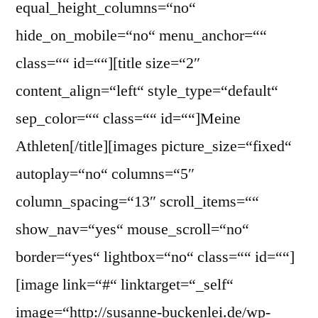
equal_height_columns=“no“
hide_on_mobile=“no“ menu_anchor=““
class=““ id=““][title size=“2″
content_align=“left“ style_type=“default“
sep_color=““ class=““ id=““]Meine
Athleten[/title][images picture_size=“fixed“
autoplay=“no“ columns=“5″
column_spacing=“13″ scroll_items=““
show_nav=“yes“ mouse_scroll=“no“
border=“yes“ lightbox=“no“ class=““ id=““]
[image link=“#“ linktarget=“_self“
image=“http://susanne-buckenlei.de/wp-