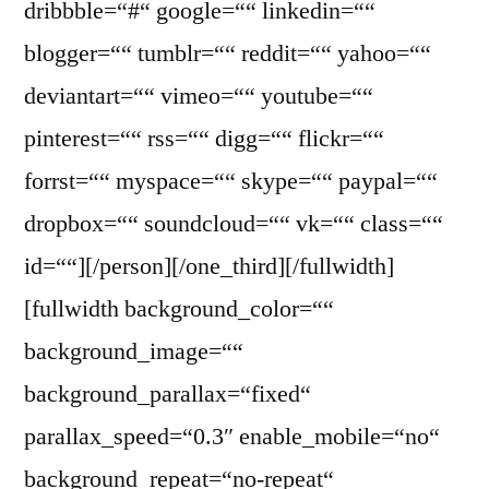
dribbble=“#“ google=““ linkedin=““
blogger=““ tumblr=““ reddit=““ yahoo=““
deviantart=““ vimeo=““ youtube=““
pinterest=““ rss=““ digg=““ flickr=““
forrst=““ myspace=““ skype=““ paypal=““
dropbox=““ soundcloud=““ vk=““ class=““
id=““][/person][/one_third][/fullwidth]
[fullwidth background_color=““
background_image=““
background_parallax=“fixed“
parallax_speed=“0.3″ enable_mobile=“no“
background_repeat=“no-repeat“