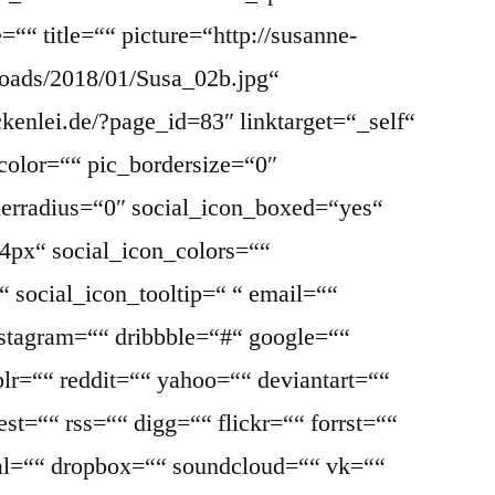
““ title=““ picture=“http://susanne-
loads/2018/01/Susa_02b.jpg“
ckenlei.de/?page_id=83″ linktarget=“_self“
color=““ pic_bordersize=“0″
derradius=“0″ social_icon_boxed=“yes“
4px“ social_icon_colors=““
 social_icon_tooltip=“ “ email=““
nstagram=““ dribbble=“#“ google=““
lr=““ reddit=““ yahoo=““ deviantart=““
st=““ rss=““ digg=““ flickr=““ forrst=““
l=““ dropbox=““ soundcloud=““ vk=““