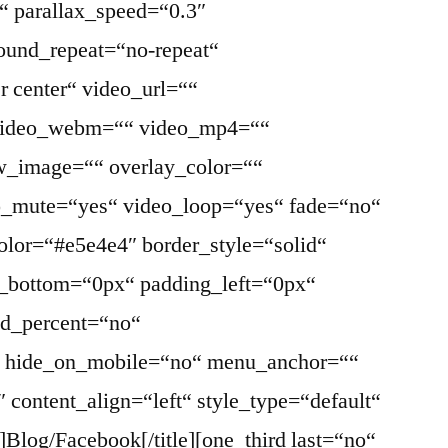
“ parallax_speed=“0.3″
ound_repeat=“no-repeat“
r center“ video_url=““
 video_webm=““ video_mp4=““
w_image=““ overlay_color=““
eo_mute=“yes“ video_loop=“yes“ fade=“no“
olor=“#e5e4e4″ border_style=“solid“
_bottom=“0px“ padding_left=“0px“
ed_percent=“no“
“ hide_on_mobile=“no“ menu_anchor=““
2″ content_align=“left“ style_type=“default“
]Blog/Facebook[/title][one_third last=“no“