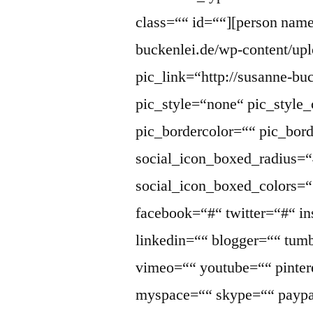
class=““ id=““][person name=
buckenlei.de/wp-content/up
pic_link=“http://susanne-bu
pic_style=“none“ pic_style_
pic_bordercolor=““ pic_bor
social_icon_boxed_radius=“
social_icon_boxed_colors=““
facebook=“#“ twitter=“#“ i
linkedin=““ blogger=““ tumb
vimeo=““ youtube=““ pintere
myspace=““ skype=““ paypa