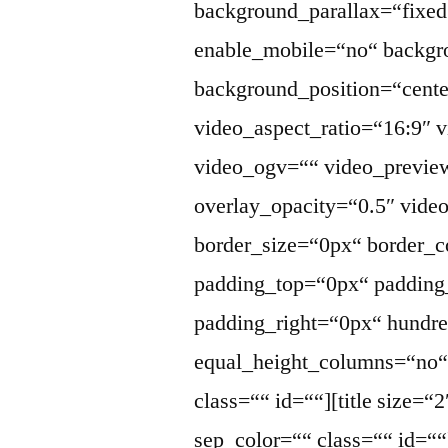
background_parallax=“fixed
enable_mobile=“no“ backgr
background_position=“cente
video_aspect_ratio=“16:9″
video_ogv=““ video_previe
overlay_opacity=“0.5″ vid
border_size=“0px“ border_c
padding_top=“0px“ padding
padding_right=“0px“ hundr
equal_height_columns=“no
class=““ id=““][title size=“
sep_color=““ class=““ id=““