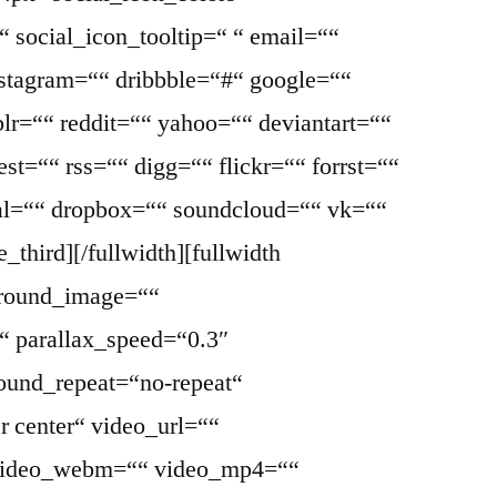
 social_icon_tooltip=“ “ email=““
nstagram=““ dribbble=“#“ google=““
lr=““ reddit=““ yahoo=““ deviantart=““
st=““ rss=““ digg=““ flickr=““ forrst=““
l=““ dropbox=““ soundcloud=““ vk=““
_third][/fullwidth][fullwidth
ground_image=““
“ parallax_speed=“0.3″
ound_repeat=“no-repeat“
r center“ video_url=““
 video_webm=““ video_mp4=““