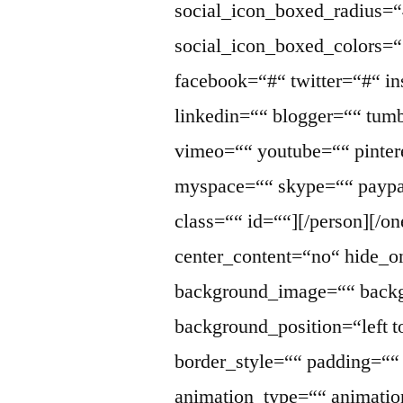
social_icon_boxed_radius=“
social_icon_boxed_colors=““
facebook=“#“ twitter=“#“ i
linkedin=““ blogger=““ tumb
vimeo=““ youtube=““ pintere
myspace=““ skype=““ paypa
class=““ id=““][/person][/o
center_content=“no“ hide_
background_image=““ backg
background_position=“left 
border_style=““ padding=“
animation_type=““ animatio