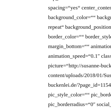
spacing=“yes“ center_cont
background_color=““ backg
repeat“ background_position
border_color=““ border_sty
margin_bottom=““ animation
animation_speed=“0.1″ clas
picture=“http://susanne-buc
content/uploads/2018/01/Sus
buckenlei.de/?page_id=11545
pic_style_color=““ pic_bord
pic_borderradius=“0″ socia