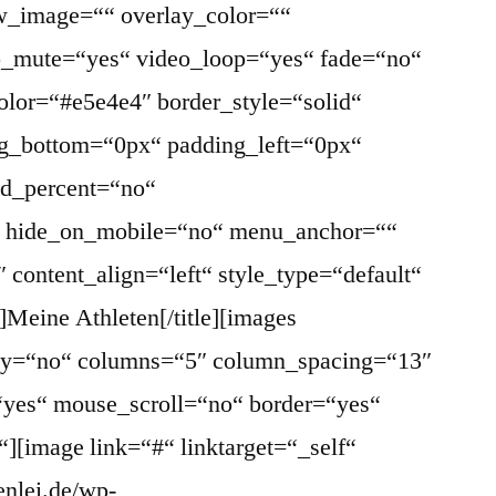
w_image=““ overlay_color=““
eo_mute=“yes“ video_loop=“yes“ fade=“no“
olor=“#e5e4e4″ border_style=“solid“
g_bottom=“0px“ padding_left=“0px“
ed_percent=“no“
“ hide_on_mobile=“no“ menu_anchor=““
2″ content_align=“left“ style_type=“default“
]Meine Athleten[/title][images
play=“no“ columns=“5″ column_spacing=“13″
“yes“ mouse_scroll=“no“ border=“yes“
“][image link=“#“ linktarget=“_self“
enlei.de/wp-