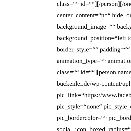
class=““ id=““][/person][/o
center_content=“no“ hide_
background_image=““ backg
background_position=“left 
border_style=““ padding=“
animation_type=““ animatio
class=““ id=““][person name=
buckenlei.de/wp-content/up
pic_link=“https://www.face
pic_style=“none“ pic_style_
pic_bordercolor=““ pic_bor
social_icon_boxed_radius=“