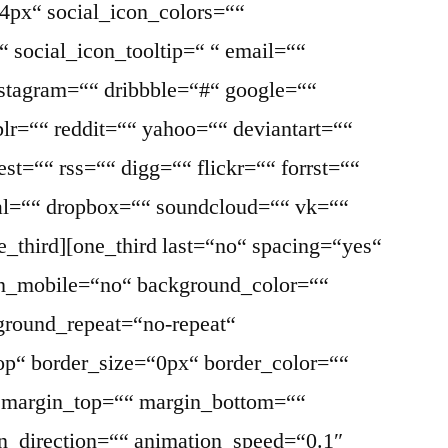
4px“ social_icon_colors=““
 social_icon_tooltip=“ “ email=““
nstagram=““ dribbble=“#“ google=““
lr=““ reddit=““ yahoo=““ deviantart=““
st=““ rss=““ digg=““ flickr=““ forrst=““
l=““ dropbox=““ soundcloud=““ vk=““
ne_third][one_third last=“no“ spacing=“yes“
on_mobile=“no“ background_color=““
round_repeat=“no-repeat“
top“ border_size=“0px“ border_color=““
“ margin_top=““ margin_bottom=““
n_direction=““ animation_speed=“0.1″