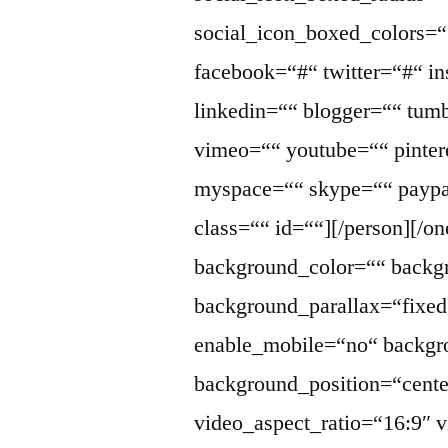
social_icon_boxed_colors=““
facebook=“#“ twitter=“#“ i
linkedin=““ blogger=““ tumb
vimeo=““ youtube=““ pintere
myspace=““ skype=““ paypa
class=““ id=““][/person][/one
background_color=““ back
background_parallax=“fixed
enable_mobile=“no“ backgr
background_position=“cente
video_aspect_ratio=“16:9″