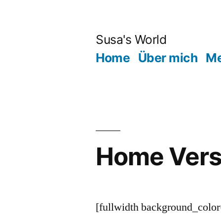
Zum
Inhalt
Susa's World
springen
Home
Über mich
Me
Home Vers
[fullwidth background_col