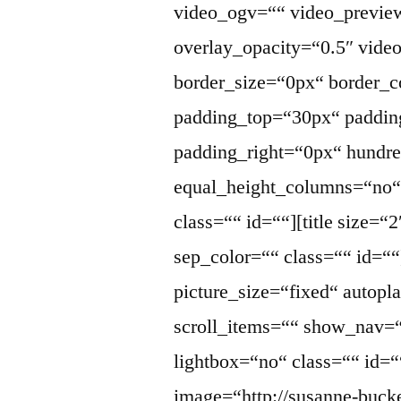
video_ogv=““ video_previe
overlay_opacity=“0.5″ vid
border_size=“0px“ border_c
padding_top=“30px“ paddin
padding_right=“0px“ hundr
equal_height_columns=“no
class=““ id=““][title size=“
sep_color=““ class=““ id=““
picture_size=“fixed“ auto
scroll_items=““ show_nav=
lightbox=“no“ class=““ id=“
image=“http://susanne-buck