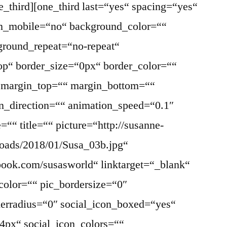
ne_third][one_third last=“yes“ spacing=“yes“
on_mobile=“no“ background_color=““
round_repeat=“no-repeat“
top“ border_size=“0px“ border_color=““
“ margin_top=““ margin_bottom=““
n_direction=““ animation_speed=“0.1″
““ title=““ picture=“http://susanne-
loads/2018/01/Susa_03b.jpg“
book.com/susasworld“ linktarget=“_blank“
color=““ pic_bordersize=“0″
derradius=“0″ social_icon_boxed=“yes“
4px“ social_icon_colors=““