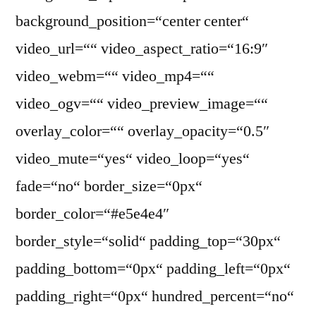
background_position=“center center“
video_url=““ video_aspect_ratio=“16:9″
video_webm=““ video_mp4=““
video_ogv=““ video_preview_image=““
overlay_color=““ overlay_opacity=“0.5″
video_mute=“yes“ video_loop=“yes“
fade=“no“ border_size=“0px“
border_color=“#e5e4e4″
border_style=“solid“ padding_top=“30px“
padding_bottom=“0px“ padding_left=“0px“
padding_right=“0px“ hundred_percent=“no“