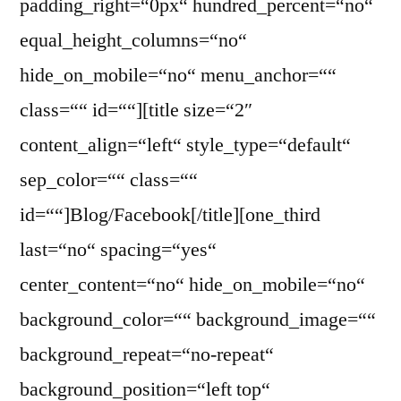
padding_right=“0px“ hundred_percent=“no“
equal_height_columns=“no“
hide_on_mobile=“no“ menu_anchor=““
class=““ id=““][title size=“2″
content_align=“left“ style_type=“default“
sep_color=““ class=““
id=““]Blog/Facebook[/title][one_third
last=“no“ spacing=“yes“
center_content=“no“ hide_on_mobile=“no“
background_color=““ background_image=““
background_repeat=“no-repeat“
background_position=“left top“