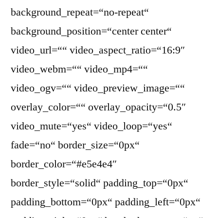
background_repeat=“no-repeat“
background_position=“center center“
video_url=““ video_aspect_ratio=“16:9″
video_webm=““ video_mp4=““
video_ogv=““ video_preview_image=““
overlay_color=““ overlay_opacity=“0.5″
video_mute=“yes“ video_loop=“yes“
fade=“no“ border_size=“0px“
border_color=“#e5e4e4″
border_style=“solid“ padding_top=“0px“
padding_bottom=“0px“ padding_left=“0px“