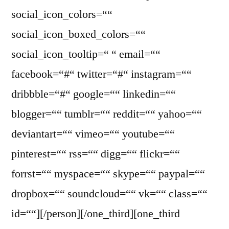
social_icon_colors=““
social_icon_boxed_colors=““
social_icon_tooltip=“ “ email=““
facebook=“#“ twitter=“#“ instagram=““
dribbble=“#“ google=““ linkedin=““
blogger=““ tumblr=““ reddit=““ yahoo=““
deviantart=““ vimeo=““ youtube=““
pinterest=““ rss=““ digg=““ flickr=““
forrst=““ myspace=““ skype=““ paypal=““
dropbox=““ soundcloud=““ vk=““ class=““
id=““][/person][/one_third][one_third