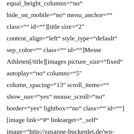
equal_height_columns=“no“
hide_on_mobile=“no“ menu_anchor=““
class=““ id=““][title size=“2″
content_align=“left“ style_type=“default“
sep_color=““ class=““ id=““]Meine
Athleten[/title][images picture_size=“fixed“
autoplay=“no“ columns=“5″
column_spacing=“13″ scroll_items=““
show_nav=“yes“ mouse_scroll=“no“
border=“yes“ lightbox=“no“ class=““ id=““]
[image link=“#“ linktarget=“_self“
image=“http://susanne-buckenlei.de/wp-