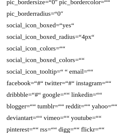
pic_bordersize=“0″ pic_bordercolor=““
pic_borderradius=“0″
social_icon_boxed=“yes“
social_icon_boxed_radius=“4px“
social_icon_colors=““
social_icon_boxed_colors=““
social_icon_tooltip=“ “ email=““
facebook=“#“ twitter=“#“ instagram=““
dribbble=“#“ google=““ linkedin=““
blogger=““ tumblr=““ reddit=““ yahoo=““
deviantart=““ vimeo=““ youtube=““
pinterest=““ rss=““ digg=““ flickr=““