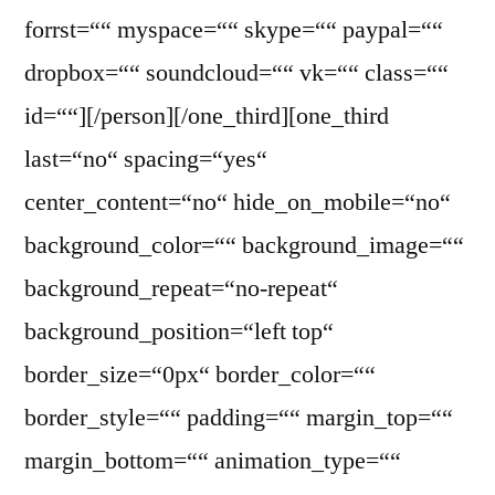
forrst=““ myspace=““ skype=““ paypal=““
dropbox=““ soundcloud=““ vk=““ class=““
id=““][/person][/one_third][one_third
last=“no“ spacing=“yes“
center_content=“no“ hide_on_mobile=“no“
background_color=““ background_image=““
background_repeat=“no-repeat“
background_position=“left top“
border_size=“0px“ border_color=““
border_style=““ padding=““ margin_top=““
margin_bottom=““ animation_type=““