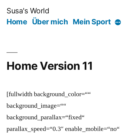
Zum
Susa's World
Inhalt
Home
Über mich
Mein Sport
Mehr
springen
Home Version 11
[fullwidth background_color=““
background_image=““
background_parallax=“fixed“
parallax_speed=“0.3″ enable_mobile=“no“