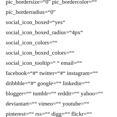
pic_bordersize=“0″ pic_bordercolor=““
pic_borderradius=“0″
social_icon_boxed=“yes“
social_icon_boxed_radius=“4px“
social_icon_colors=““
social_icon_boxed_colors=““
social_icon_tooltip=“ “ email=““
facebook=“#“ twitter=“#“ instagram=““
dribbble=“#“ google=““ linkedin=““
blogger=““ tumblr=““ reddit=““ yahoo=““
deviantart=““ vimeo=““ youtube=““
pinterest=““ rss=““ digg=““ flickr=““