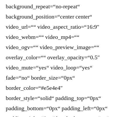
background_repeat=“no-repeat“
background_position=“center center“
video_url=““ video_aspect_ratio=“16:9″
video_webm=““ video_mp4=““
video_ogv=““ video_preview_image=““
overlay_color=““ overlay_opacity=“0.5″
video_mute=“yes“ video_loop=“yes“
fade=“no“ border_size=“0px“
border_color=“#e5e4e4″
border_style=“solid“ padding_top=“0px“
padding_bottom=“0px“ padding_left=“0px“