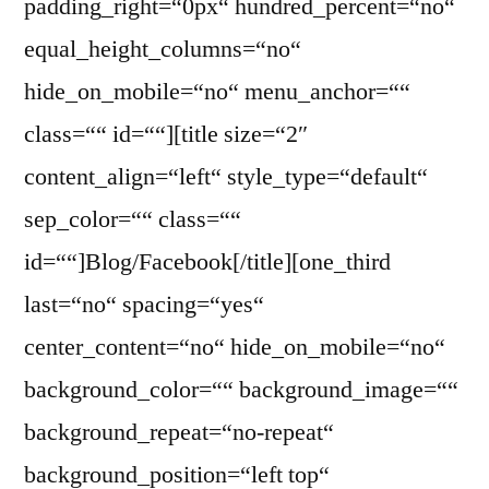
padding_right=“0px“ hundred_percent=“no“
equal_height_columns=“no“
hide_on_mobile=“no“ menu_anchor=““
class=““ id=““][title size=“2″
content_align=“left“ style_type=“default“
sep_color=““ class=““
id=““]Blog/Facebook[/title][one_third
last=“no“ spacing=“yes“
center_content=“no“ hide_on_mobile=“no“
background_color=““ background_image=““
background_repeat=“no-repeat“
background_position=“left top“