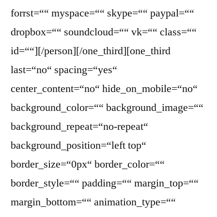
forrst=““ myspace=““ skype=““ paypal=““
dropbox=““ soundcloud=““ vk=““ class=““
id=““][/person][/one_third][one_third
last=“no“ spacing=“yes“
center_content=“no“ hide_on_mobile=“no“
background_color=““ background_image=““
background_repeat=“no-repeat“
background_position=“left top“
border_size=“0px“ border_color=““
border_style=““ padding=““ margin_top=““
margin_bottom=““ animation_type=““