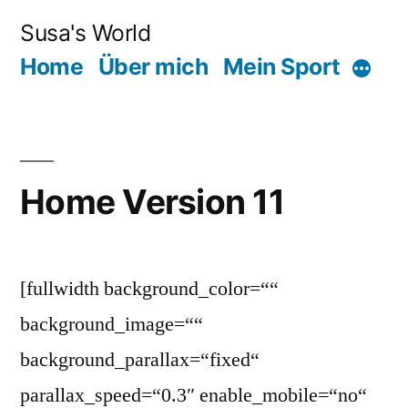
Zum
Susa's World
Inhalt
Home
Über mich
Mein Sport
Mehr
springen
Home Version 11
[fullwidth background_color=““
background_image=““
background_parallax=“fixed“
parallax_speed=“0.3″ enable_mobile=“no“