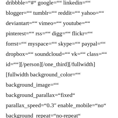
dribbble=“#“ google=““ linkedin=““
blogger=““ tumblr=““ reddit=““ yahoo=““
deviantart=““ vimeo=““ youtube=““
pinterest=““ rss=““ digg=““ flickr=““
forrst=““ myspace=““ skype=““ paypal=““
dropbox=““ soundcloud=““ vk=““ class=““
id=““][/person][/one_third][/fullwidth]
[fullwidth background_color=““
background_image=““
background_parallax=“fixed“
parallax_speed=“0.3″ enable_mobile=“no“
background_repeat=“no-repeat“