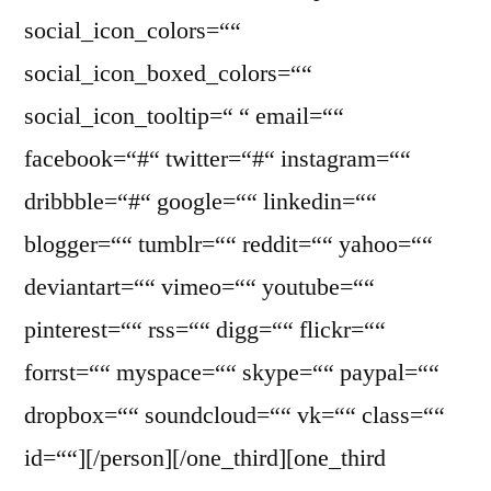
social_icon_colors=““
social_icon_boxed_colors=““
social_icon_tooltip=“ “ email=““
facebook=“#“ twitter=“#“ instagram=““
dribbble=“#“ google=““ linkedin=““
blogger=““ tumblr=““ reddit=““ yahoo=““
deviantart=““ vimeo=““ youtube=““
pinterest=““ rss=““ digg=““ flickr=““
forrst=““ myspace=““ skype=““ paypal=““
dropbox=““ soundcloud=““ vk=““ class=““
id=““][/person][/one_third][one_third