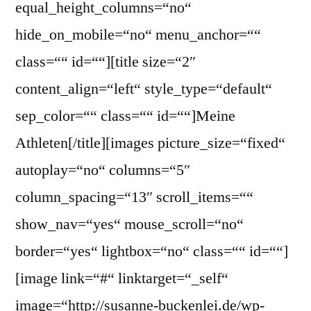
equal_height_columns=“no“
hide_on_mobile=“no“ menu_anchor=““
class=““ id=““][title size=“2″
content_align=“left“ style_type=“default“
sep_color=““ class=““ id=““]Meine
Athleten[/title][images picture_size=“fixed“
autoplay=“no“ columns=“5″
column_spacing=“13″ scroll_items=““
show_nav=“yes“ mouse_scroll=“no“
border=“yes“ lightbox=“no“ class=““ id=““]
[image link=“#“ linktarget=“_self“
image=“http://susanne-buckenlei.de/wp-