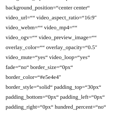
background_position=“center center“
video_url=““ video_aspect_ratio=“16:9″
video_webm=““ video_mp4=““
video_ogv=““ video_preview_image=““
overlay_color=““ overlay_opacity=“0.5″
video_mute=“yes“ video_loop=“yes“
fade=“no“ border_size=“0px“
border_color=“#e5e4e4″
border_style=“solid“ padding_top=“30px“
padding_bottom=“0px“ padding_left=“0px“
padding_right=“0px“ hundred_percent=“no“