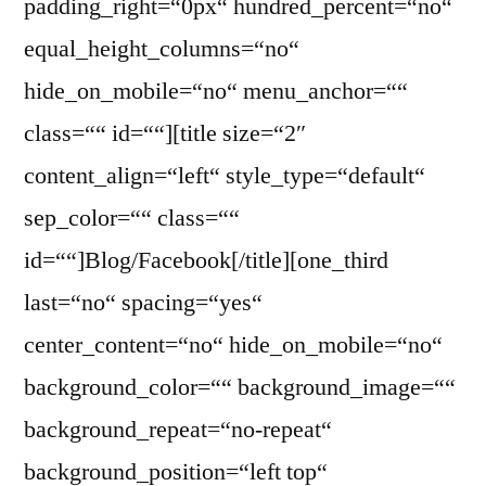
padding_right=“0px“ hundred_percent=“no“
equal_height_columns=“no“
hide_on_mobile=“no“ menu_anchor=““
class=““ id=““][title size=“2″
content_align=“left“ style_type=“default“
sep_color=““ class=““
id=““]Blog/Facebook[/title][one_third
last=“no“ spacing=“yes“
center_content=“no“ hide_on_mobile=“no“
background_color=““ background_image=““
background_repeat=“no-repeat“
background_position=“left top“