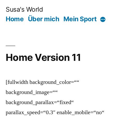
Zum
Susa's World
Inhalt
Home
Über mich
Mein Sport
Mehr
springen
Home Version 11
[fullwidth background_color=““
background_image=““
background_parallax=“fixed“
parallax_speed=“0.3″ enable_mobile=“no“