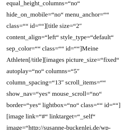
equal_height_columns=“no“
hide_on_mobile=“no“ menu_anchor=““
class=““ id=““][title size=“2″
content_align=“left“ style_type=“default“
sep_color=““ class=““ id=““]Meine
Athleten[/title][images picture_size=“fixed“
autoplay=“no“ columns=“5″
column_spacing=“13″ scroll_items=““
show_nav=“yes“ mouse_scroll=“no“
border=“yes“ lightbox=“no“ class=““ id=““]
[image link=“#“ linktarget=“_self“
image=“http://susanne-buckenlei.de/wp-