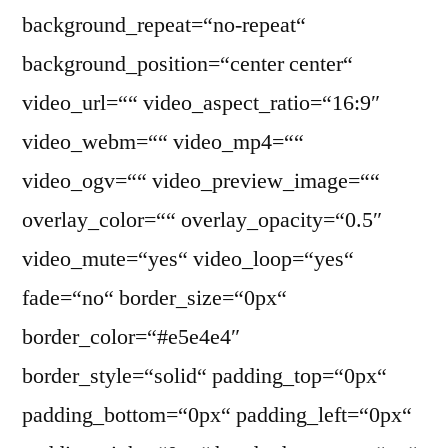
background_repeat=“no-repeat“
background_position=“center center“
video_url=““ video_aspect_ratio=“16:9″
video_webm=““ video_mp4=““
video_ogv=““ video_preview_image=““
overlay_color=““ overlay_opacity=“0.5″
video_mute=“yes“ video_loop=“yes“
fade=“no“ border_size=“0px“
border_color=“#e5e4e4″
border_style=“solid“ padding_top=“0px“
padding_bottom=“0px“ padding_left=“0px“