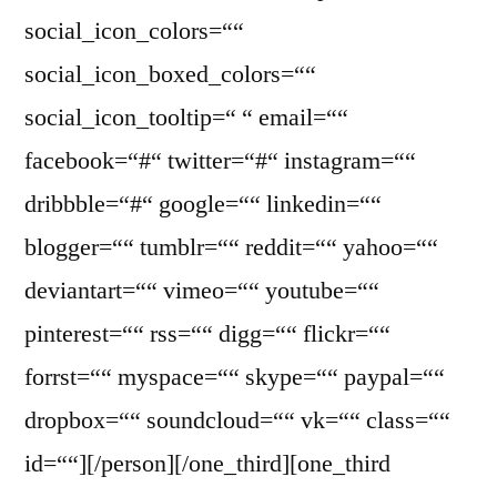
social_icon_colors=““
social_icon_boxed_colors=““
social_icon_tooltip=“ “ email=““
facebook=“#“ twitter=“#“ instagram=““
dribbble=“#“ google=““ linkedin=““
blogger=““ tumblr=““ reddit=““ yahoo=““
deviantart=““ vimeo=““ youtube=““
pinterest=““ rss=““ digg=““ flickr=““
forrst=““ myspace=““ skype=““ paypal=““
dropbox=““ soundcloud=““ vk=““ class=““
id=““][/person][/one_third][one_third