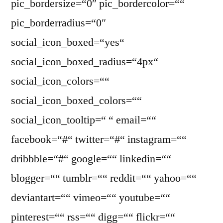
pic_bordersize=“0″ pic_bordercolor=““
pic_borderradius=“0″
social_icon_boxed=“yes“
social_icon_boxed_radius=“4px“
social_icon_colors=““
social_icon_boxed_colors=““
social_icon_tooltip=“ “ email=““
facebook=“#“ twitter=“#“ instagram=““
dribbble=“#“ google=““ linkedin=““
blogger=““ tumblr=““ reddit=““ yahoo=““
deviantart=““ vimeo=““ youtube=““
pinterest=““ rss=““ digg=““ flickr=““