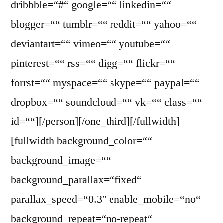
dribbble=“#“ google=““ linkedin=““
blogger=““ tumblr=““ reddit=““ yahoo=““
deviantart=““ vimeo=““ youtube=““
pinterest=““ rss=““ digg=““ flickr=““
forrst=““ myspace=““ skype=““ paypal=““
dropbox=““ soundcloud=““ vk=““ class=““
id=““][/person][/one_third][/fullwidth]
[fullwidth background_color=““
background_image=““
background_parallax=“fixed“
parallax_speed=“0.3″ enable_mobile=“no“
background_repeat=“no-repeat“