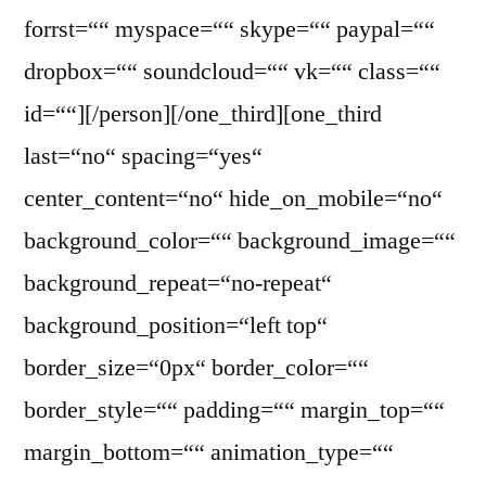
forrst=““ myspace=““ skype=““ paypal=““
dropbox=““ soundcloud=““ vk=““ class=““
id=““][/person][/one_third][one_third
last=“no“ spacing=“yes“
center_content=“no“ hide_on_mobile=“no“
background_color=““ background_image=““
background_repeat=“no-repeat“
background_position=“left top“
border_size=“0px“ border_color=““
border_style=““ padding=““ margin_top=““
margin_bottom=““ animation_type=““