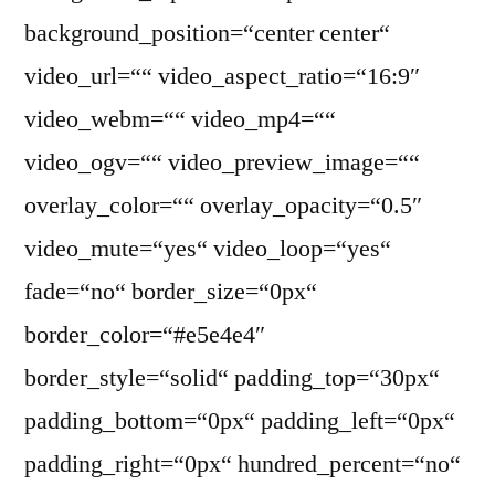
background_position=“center center“
video_url=““ video_aspect_ratio=“16:9″
video_webm=““ video_mp4=““
video_ogv=““ video_preview_image=““
overlay_color=““ overlay_opacity=“0.5″
video_mute=“yes“ video_loop=“yes“
fade=“no“ border_size=“0px“
border_color=“#e5e4e4″
border_style=“solid“ padding_top=“30px“
padding_bottom=“0px“ padding_left=“0px“
padding_right=“0px“ hundred_percent=“no“