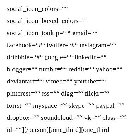
social_icon_colors=““
social_icon_boxed_colors=““
social_icon_tooltip=“ “ email=““
facebook=“#“ twitter=“#“ instagram=““
dribbble=“#“ google=““ linkedin=““
blogger=““ tumblr=““ reddit=““ yahoo=““
deviantart=““ vimeo=““ youtube=““
pinterest=““ rss=““ digg=““ flickr=““
forrst=““ myspace=““ skype=““ paypal=““
dropbox=““ soundcloud=““ vk=““ class=““
id=““][/person][/one_third][one_third