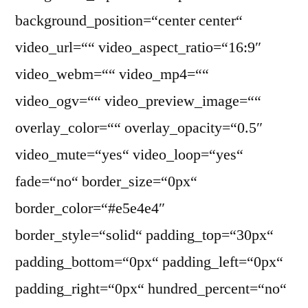
background_position=“center center“
video_url=““ video_aspect_ratio=“16:9″
video_webm=““ video_mp4=““
video_ogv=““ video_preview_image=““
overlay_color=““ overlay_opacity=“0.5″
video_mute=“yes“ video_loop=“yes“
fade=“no“ border_size=“0px“
border_color=“#e5e4e4″
border_style=“solid“ padding_top=“30px“
padding_bottom=“0px“ padding_left=“0px“
padding_right=“0px“ hundred_percent=“no“