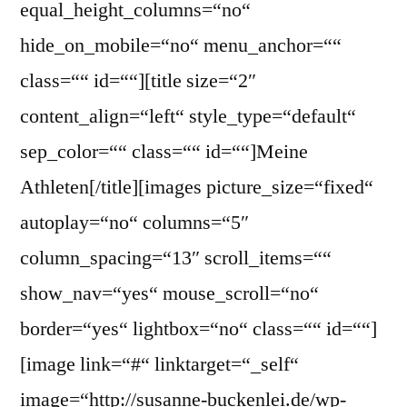
equal_height_columns=“no“
hide_on_mobile=“no“ menu_anchor=““
class=““ id=““][title size=“2″
content_align=“left“ style_type=“default“
sep_color=““ class=““ id=““]Meine
Athleten[/title][images picture_size=“fixed“
autoplay=“no“ columns=“5″
column_spacing=“13″ scroll_items=““
show_nav=“yes“ mouse_scroll=“no“
border=“yes“ lightbox=“no“ class=““ id=““]
[image link=“#“ linktarget=“_self“
image=“http://susanne-buckenlei.de/wp-