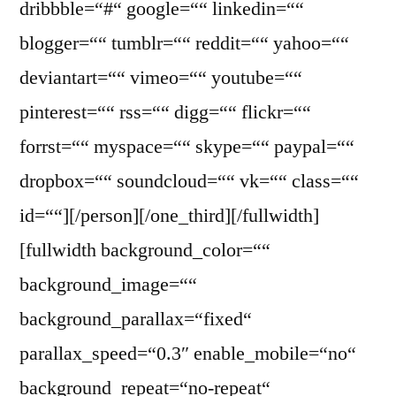
dribbble=“#“ google=““ linkedin=““
blogger=““ tumblr=““ reddit=““ yahoo=““
deviantart=““ vimeo=““ youtube=““
pinterest=““ rss=““ digg=““ flickr=““
forrst=““ myspace=““ skype=““ paypal=““
dropbox=““ soundcloud=““ vk=““ class=““
id=““][/person][/one_third][/fullwidth]
[fullwidth background_color=““
background_image=““
background_parallax=“fixed“
parallax_speed=“0.3″ enable_mobile=“no“
background_repeat=“no-repeat“