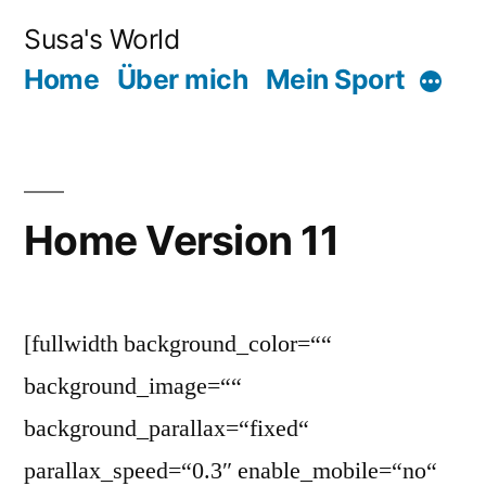
Zum
Susa's World
Inhalt
Home
Über mich
Mein Sport
Mehr
springen
Home Version 11
[fullwidth background_color=““
background_image=““
background_parallax=“fixed“
parallax_speed=“0.3″ enable_mobile=“no“