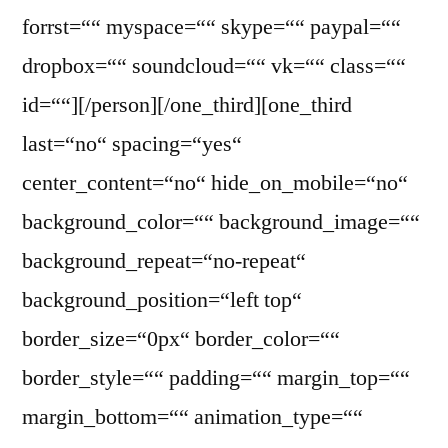
forrst=““ myspace=““ skype=““ paypal=““
dropbox=““ soundcloud=““ vk=““ class=““
id=““][/person][/one_third][one_third
last=“no“ spacing=“yes“
center_content=“no“ hide_on_mobile=“no“
background_color=““ background_image=““
background_repeat=“no-repeat“
background_position=“left top“
border_size=“0px“ border_color=““
border_style=““ padding=““ margin_top=““
margin_bottom=““ animation_type=““