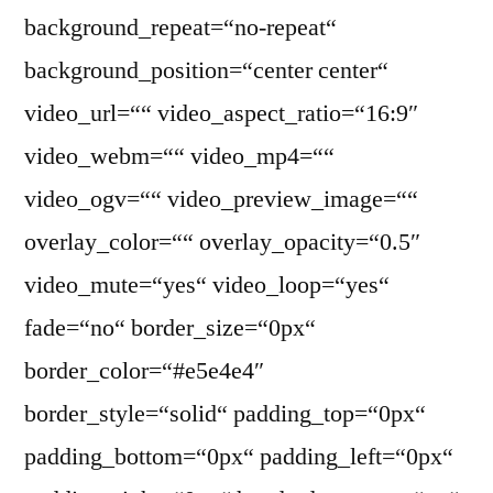
background_repeat=“no-repeat“
background_position=“center center“
video_url=““ video_aspect_ratio=“16:9″
video_webm=““ video_mp4=““
video_ogv=““ video_preview_image=““
overlay_color=““ overlay_opacity=“0.5″
video_mute=“yes“ video_loop=“yes“
fade=“no“ border_size=“0px“
border_color=“#e5e4e4″
border_style=“solid“ padding_top=“0px“
padding_bottom=“0px“ padding_left=“0px“