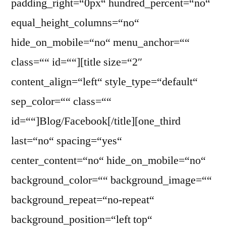
padding_right=“0px“ hundred_percent=“no“
equal_height_columns=“no“
hide_on_mobile=“no“ menu_anchor=““
class=““ id=““][title size=“2″
content_align=“left“ style_type=“default“
sep_color=““ class=““
id=““]Blog/Facebook[/title][one_third
last=“no“ spacing=“yes“
center_content=“no“ hide_on_mobile=“no“
background_color=““ background_image=““
background_repeat=“no-repeat“
background_position=“left top“