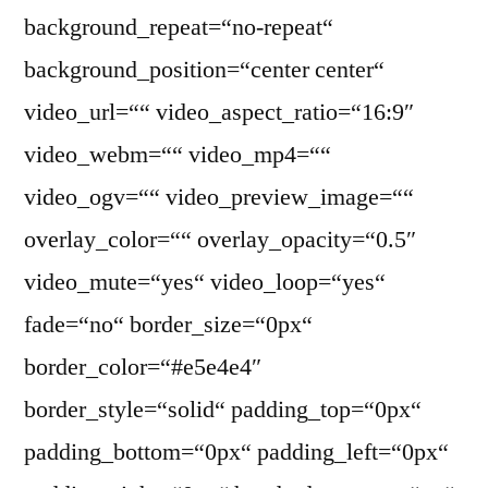
background_repeat=“no-repeat“
background_position=“center center“
video_url=““ video_aspect_ratio=“16:9″
video_webm=““ video_mp4=““
video_ogv=““ video_preview_image=““
overlay_color=““ overlay_opacity=“0.5″
video_mute=“yes“ video_loop=“yes“
fade=“no“ border_size=“0px“
border_color=“#e5e4e4″
border_style=“solid“ padding_top=“0px“
padding_bottom=“0px“ padding_left=“0px“