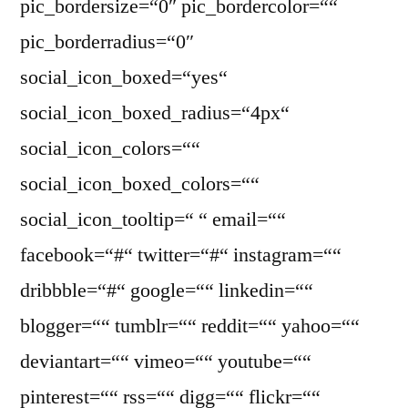
pic_bordersize=“0″ pic_bordercolor=““
pic_borderradius=“0″
social_icon_boxed=“yes“
social_icon_boxed_radius=“4px“
social_icon_colors=““
social_icon_boxed_colors=““
social_icon_tooltip=“ “ email=““
facebook=“#“ twitter=“#“ instagram=““
dribbble=“#“ google=““ linkedin=““
blogger=““ tumblr=““ reddit=““ yahoo=““
deviantart=““ vimeo=““ youtube=““
pinterest=““ rss=““ digg=““ flickr=““