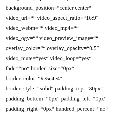
background_position=“center center“
video_url=““ video_aspect_ratio=“16:9″
video_webm=““ video_mp4=““
video_ogv=““ video_preview_image=““
overlay_color=““ overlay_opacity=“0.5″
video_mute=“yes“ video_loop=“yes“
fade=“no“ border_size=“0px“
border_color=“#e5e4e4″
border_style=“solid“ padding_top=“30px“
padding_bottom=“0px“ padding_left=“0px“
padding_right=“0px“ hundred_percent=“no“