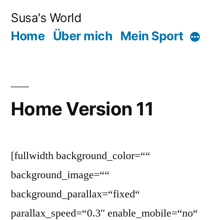
Zum
Susa's World
Inhalt
Home
Über mich
Mein Sport
Mehr
springen
Home Version 11
[fullwidth background_color=““
background_image=““
background_parallax=“fixed“
parallax_speed=“0.3″ enable_mobile=“no“