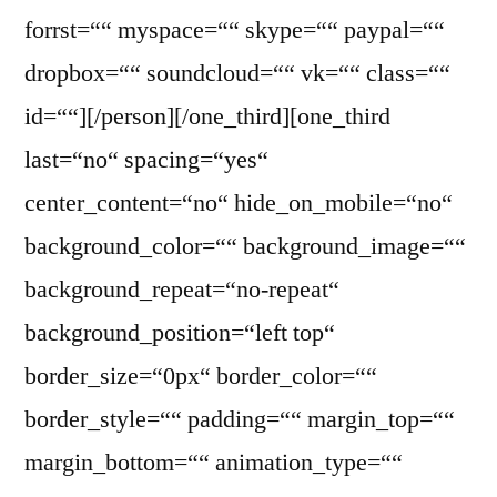
forrst=““ myspace=““ skype=““ paypal=““
dropbox=““ soundcloud=““ vk=““ class=““
id=““][/person][/one_third][one_third
last=“no“ spacing=“yes“
center_content=“no“ hide_on_mobile=“no“
background_color=““ background_image=““
background_repeat=“no-repeat“
background_position=“left top“
border_size=“0px“ border_color=““
border_style=““ padding=““ margin_top=““
margin_bottom=““ animation_type=““