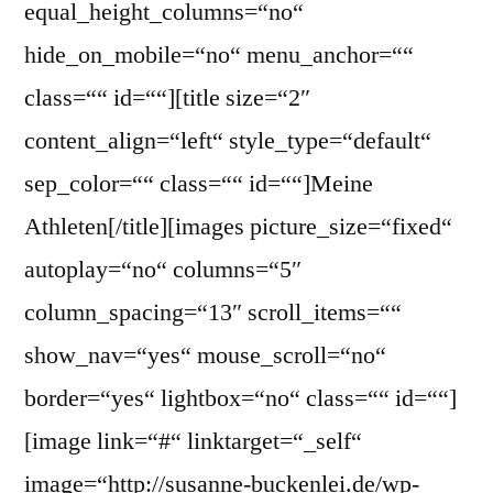
equal_height_columns=“no“
hide_on_mobile=“no“ menu_anchor=““
class=““ id=““][title size=“2″
content_align=“left“ style_type=“default“
sep_color=““ class=““ id=““]Meine
Athleten[/title][images picture_size=“fixed“
autoplay=“no“ columns=“5″
column_spacing=“13″ scroll_items=““
show_nav=“yes“ mouse_scroll=“no“
border=“yes“ lightbox=“no“ class=““ id=““]
[image link=“#“ linktarget=“_self“
image=“http://susanne-buckenlei.de/wp-