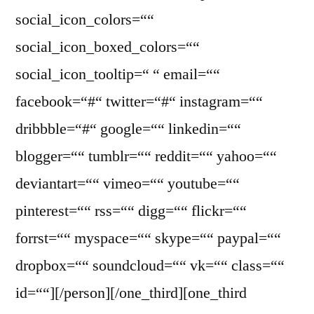
social_icon_colors=““
social_icon_boxed_colors=““
social_icon_tooltip=“ “ email=““
facebook=“#“ twitter=“#“ instagram=““
dribbble=“#“ google=““ linkedin=““
blogger=““ tumblr=““ reddit=““ yahoo=““
deviantart=““ vimeo=““ youtube=““
pinterest=““ rss=““ digg=““ flickr=““
forrst=““ myspace=““ skype=““ paypal=““
dropbox=““ soundcloud=““ vk=““ class=““
id=““][/person][/one_third][one_third