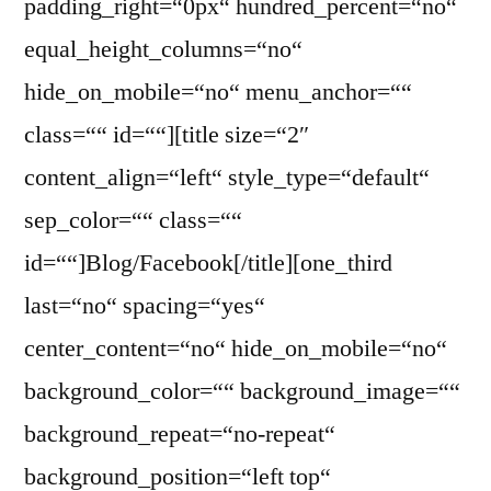
padding_right=“0px“ hundred_percent=“no“
equal_height_columns=“no“
hide_on_mobile=“no“ menu_anchor=““
class=““ id=““][title size=“2″
content_align=“left“ style_type=“default“
sep_color=““ class=““
id=““]Blog/Facebook[/title][one_third
last=“no“ spacing=“yes“
center_content=“no“ hide_on_mobile=“no“
background_color=““ background_image=““
background_repeat=“no-repeat“
background_position=“left top“