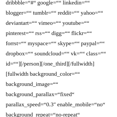
dribbble=“#“ google=““ linkedin=““
blogger=““ tumblr=““ reddit=““ yahoo=““
deviantart=““ vimeo=““ youtube=““
pinterest=““ rss=““ digg=““ flickr=““
forrst=““ myspace=““ skype=““ paypal=““
dropbox=““ soundcloud=““ vk=““ class=““
id=““][/person][/one_third][/fullwidth]
[fullwidth background_color=““
background_image=““
background_parallax=“fixed“
parallax_speed=“0.3″ enable_mobile=“no“
background_repeat=“no-repeat“