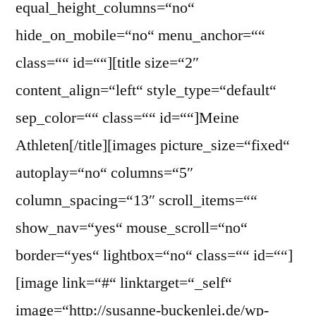
equal_height_columns=“no“
hide_on_mobile=“no“ menu_anchor=““
class=““ id=““][title size=“2″
content_align=“left“ style_type=“default“
sep_color=““ class=““ id=““]Meine
Athleten[/title][images picture_size=“fixed“
autoplay=“no“ columns=“5″
column_spacing=“13″ scroll_items=““
show_nav=“yes“ mouse_scroll=“no“
border=“yes“ lightbox=“no“ class=““ id=““]
[image link=“#“ linktarget=“_self“
image=“http://susanne-buckenlei.de/wp-