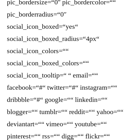
pic_bordersize=“0″ pic_bordercolor=““
pic_borderradius=“0″
social_icon_boxed=“yes“
social_icon_boxed_radius=“4px“
social_icon_colors=““
social_icon_boxed_colors=““
social_icon_tooltip=“ “ email=““
facebook=“#“ twitter=“#“ instagram=““
dribbble=“#“ google=““ linkedin=““
blogger=““ tumblr=““ reddit=““ yahoo=““
deviantart=““ vimeo=““ youtube=““
pinterest=““ rss=““ digg=““ flickr=““