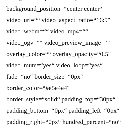
background_position=“center center“
video_url=““ video_aspect_ratio=“16:9″
video_webm=““ video_mp4=““
video_ogv=““ video_preview_image=““
overlay_color=““ overlay_opacity=“0.5″
video_mute=“yes“ video_loop=“yes“
fade=“no“ border_size=“0px“
border_color=“#e5e4e4″
border_style=“solid“ padding_top=“30px“
padding_bottom=“0px“ padding_left=“0px“
padding_right=“0px“ hundred_percent=“no“