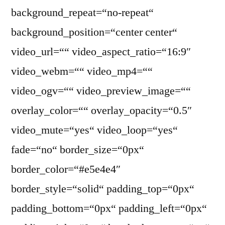
background_repeat=“no-repeat“
background_position=“center center“
video_url=““ video_aspect_ratio=“16:9″
video_webm=““ video_mp4=““
video_ogv=““ video_preview_image=““
overlay_color=““ overlay_opacity=“0.5″
video_mute=“yes“ video_loop=“yes“
fade=“no“ border_size=“0px“
border_color=“#e5e4e4″
border_style=“solid“ padding_top=“0px“
padding_bottom=“0px“ padding_left=“0px“