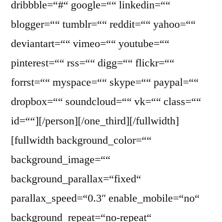
dribbble=“#“ google=““ linkedin=““
blogger=““ tumblr=““ reddit=““ yahoo=““
deviantart=““ vimeo=““ youtube=““
pinterest=““ rss=““ digg=““ flickr=““
forrst=““ myspace=““ skype=““ paypal=““
dropbox=““ soundcloud=““ vk=““ class=““
id=““][/person][/one_third][/fullwidth]
[fullwidth background_color=““
background_image=““
background_parallax=“fixed“
parallax_speed=“0.3″ enable_mobile=“no“
background_repeat=“no-repeat“