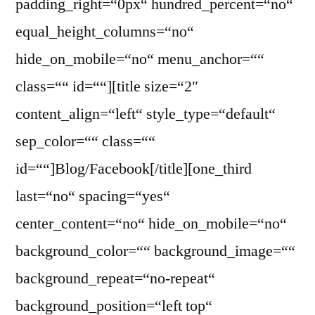
padding_right=“0px“ hundred_percent=“no“
equal_height_columns=“no“
hide_on_mobile=“no“ menu_anchor=““
class=““ id=““][title size=“2″
content_align=“left“ style_type=“default“
sep_color=““ class=““
id=““]Blog/Facebook[/title][one_third
last=“no“ spacing=“yes“
center_content=“no“ hide_on_mobile=“no“
background_color=““ background_image=““
background_repeat=“no-repeat“
background_position=“left top“