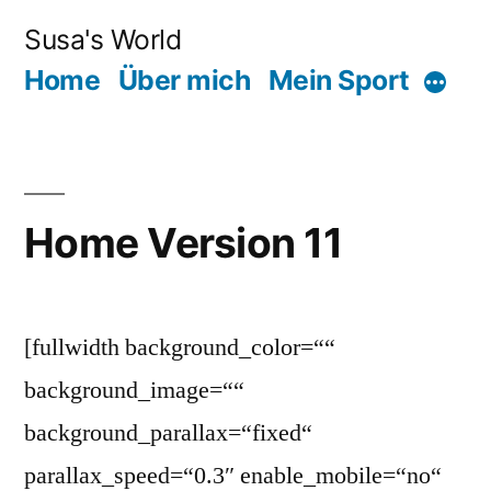
Zum
Susa's World
Inhalt
Home
Über mich
Mein Sport
Mehr
springen
Home Version 11
[fullwidth background_color=““
background_image=““
background_parallax=“fixed“
parallax_speed=“0.3″ enable_mobile=“no“