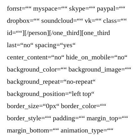
forrst=““ myspace=““ skype=““ paypal=““
dropbox=““ soundcloud=““ vk=““ class=““
id=““][/person][/one_third][one_third
last=“no“ spacing=“yes“
center_content=“no“ hide_on_mobile=“no“
background_color=““ background_image=““
background_repeat=“no-repeat“
background_position=“left top“
border_size=“0px“ border_color=““
border_style=““ padding=““ margin_top=““
margin_bottom=““ animation_type=““