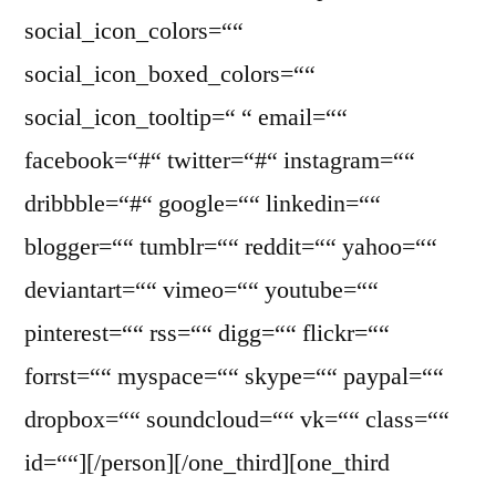
social_icon_colors=““
social_icon_boxed_colors=““
social_icon_tooltip=“ “ email=““
facebook=“#“ twitter=“#“ instagram=““
dribbble=“#“ google=““ linkedin=““
blogger=““ tumblr=““ reddit=““ yahoo=““
deviantart=““ vimeo=““ youtube=““
pinterest=““ rss=““ digg=““ flickr=““
forrst=““ myspace=““ skype=““ paypal=““
dropbox=““ soundcloud=““ vk=““ class=““
id=““][/person][/one_third][one_third