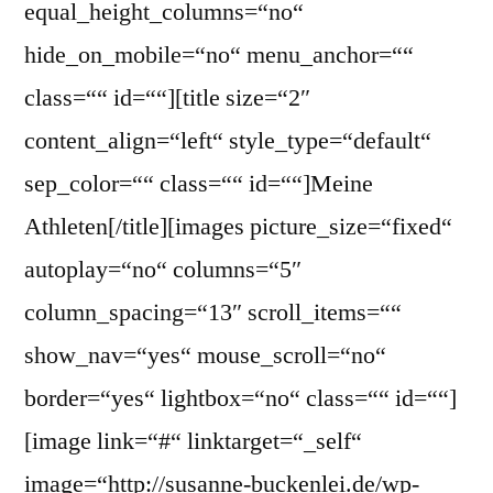
equal_height_columns=“no“
hide_on_mobile=“no“ menu_anchor=““
class=““ id=““][title size=“2″
content_align=“left“ style_type=“default“
sep_color=““ class=““ id=““]Meine
Athleten[/title][images picture_size=“fixed“
autoplay=“no“ columns=“5″
column_spacing=“13″ scroll_items=““
show_nav=“yes“ mouse_scroll=“no“
border=“yes“ lightbox=“no“ class=““ id=““]
[image link=“#“ linktarget=“_self“
image=“http://susanne-buckenlei.de/wp-