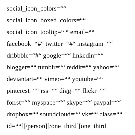
social_icon_colors=““
social_icon_boxed_colors=““
social_icon_tooltip=“ “ email=““
facebook=“#“ twitter=“#“ instagram=““
dribbble=“#“ google=““ linkedin=““
blogger=““ tumblr=““ reddit=““ yahoo=““
deviantart=““ vimeo=““ youtube=““
pinterest=““ rss=““ digg=““ flickr=““
forrst=““ myspace=““ skype=““ paypal=““
dropbox=““ soundcloud=““ vk=““ class=““
id=““][/person][/one_third][one_third