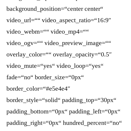
background_position=“center center“
video_url=““ video_aspect_ratio=“16:9″
video_webm=““ video_mp4=““
video_ogv=““ video_preview_image=““
overlay_color=““ overlay_opacity=“0.5″
video_mute=“yes“ video_loop=“yes“
fade=“no“ border_size=“0px“
border_color=“#e5e4e4″
border_style=“solid“ padding_top=“30px“
padding_bottom=“0px“ padding_left=“0px“
padding_right=“0px“ hundred_percent=“no“