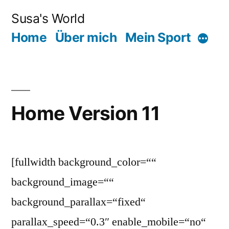
Zum
Susa's World
Inhalt
Home
Über mich
Mein Sport
Mehr
springen
Home Version 11
[fullwidth background_color=““
background_image=““
background_parallax=“fixed“
parallax_speed=“0.3″ enable_mobile=“no“