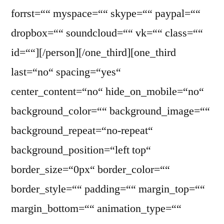
forrst=““ myspace=““ skype=““ paypal=““
dropbox=““ soundcloud=““ vk=““ class=““
id=““][/person][/one_third][one_third
last=“no“ spacing=“yes“
center_content=“no“ hide_on_mobile=“no“
background_color=““ background_image=““
background_repeat=“no-repeat“
background_position=“left top“
border_size=“0px“ border_color=““
border_style=““ padding=““ margin_top=““
margin_bottom=““ animation_type=““