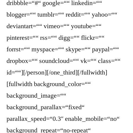
dribbble=“#“ google=““ linkedin=““
blogger=““ tumblr=““ reddit=““ yahoo=““
deviantart=““ vimeo=““ youtube=““
pinterest=““ rss=““ digg=““ flickr=““
forrst=““ myspace=““ skype=““ paypal=““
dropbox=““ soundcloud=““ vk=““ class=““
id=““][/person][/one_third][/fullwidth]
[fullwidth background_color=““
background_image=““
background_parallax=“fixed“
parallax_speed=“0.3″ enable_mobile=“no“
background_repeat=“no-repeat“