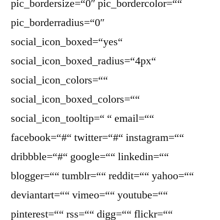
pic_bordersize=“0″ pic_bordercolor=““
pic_borderradius=“0″
social_icon_boxed=“yes“
social_icon_boxed_radius=“4px“
social_icon_colors=““
social_icon_boxed_colors=““
social_icon_tooltip=“ “ email=““
facebook=“#“ twitter=“#“ instagram=““
dribbble=“#“ google=““ linkedin=““
blogger=““ tumblr=““ reddit=““ yahoo=““
deviantart=““ vimeo=““ youtube=““
pinterest=““ rss=““ digg=““ flickr=““