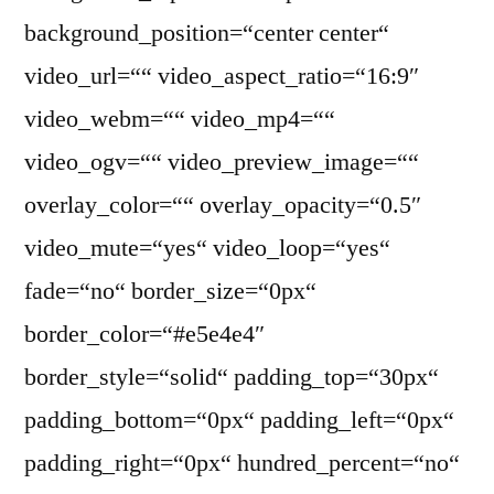
background_position=“center center“
video_url=““ video_aspect_ratio=“16:9″
video_webm=““ video_mp4=““
video_ogv=““ video_preview_image=““
overlay_color=““ overlay_opacity=“0.5″
video_mute=“yes“ video_loop=“yes“
fade=“no“ border_size=“0px“
border_color=“#e5e4e4″
border_style=“solid“ padding_top=“30px“
padding_bottom=“0px“ padding_left=“0px“
padding_right=“0px“ hundred_percent=“no“