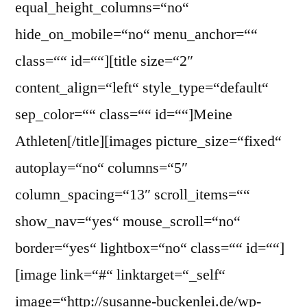
equal_height_columns=“no“
hide_on_mobile=“no“ menu_anchor=““
class=““ id=““][title size=“2″
content_align=“left“ style_type=“default“
sep_color=““ class=““ id=““]Meine
Athleten[/title][images picture_size=“fixed“
autoplay=“no“ columns=“5″
column_spacing=“13″ scroll_items=““
show_nav=“yes“ mouse_scroll=“no“
border=“yes“ lightbox=“no“ class=““ id=““]
[image link=“#“ linktarget=“_self“
image=“http://susanne-buckenlei.de/wp-