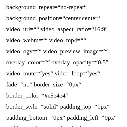
background_repeat=“no-repeat“
background_position=“center center“
video_url=““ video_aspect_ratio=“16:9″
video_webm=““ video_mp4=““
video_ogv=““ video_preview_image=““
overlay_color=““ overlay_opacity=“0.5″
video_mute=“yes“ video_loop=“yes“
fade=“no“ border_size=“0px“
border_color=“#e5e4e4″
border_style=“solid“ padding_top=“0px“
padding_bottom=“0px“ padding_left=“0px“