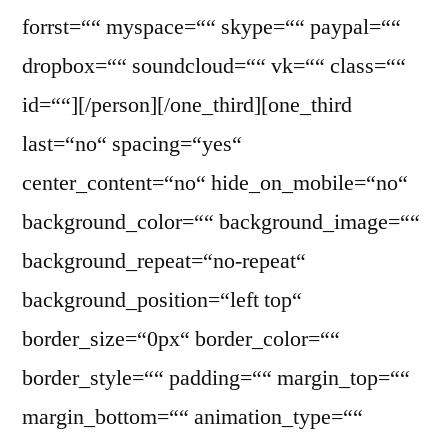
forrst=““ myspace=““ skype=““ paypal=““
dropbox=““ soundcloud=““ vk=““ class=““
id=““][/person][/one_third][one_third
last=“no“ spacing=“yes“
center_content=“no“ hide_on_mobile=“no“
background_color=““ background_image=““
background_repeat=“no-repeat“
background_position=“left top“
border_size=“0px“ border_color=““
border_style=““ padding=““ margin_top=““
margin_bottom=““ animation_type=““