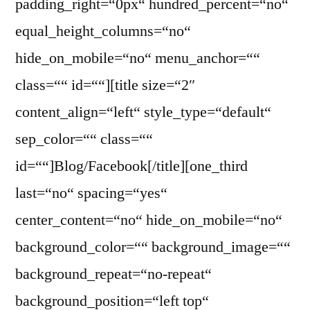
padding_right=“0px“ hundred_percent=“no“
equal_height_columns=“no“
hide_on_mobile=“no“ menu_anchor=““
class=““ id=““][title size=“2″
content_align=“left“ style_type=“default“
sep_color=““ class=““
id=““]Blog/Facebook[/title][one_third
last=“no“ spacing=“yes“
center_content=“no“ hide_on_mobile=“no“
background_color=““ background_image=““
background_repeat=“no-repeat“
background_position=“left top“