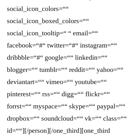
social_icon_colors=““
social_icon_boxed_colors=““
social_icon_tooltip=“ “ email=““
facebook=“#“ twitter=“#“ instagram=““
dribbble=“#“ google=““ linkedin=““
blogger=““ tumblr=““ reddit=““ yahoo=““
deviantart=““ vimeo=““ youtube=““
pinterest=““ rss=““ digg=““ flickr=““
forrst=““ myspace=““ skype=““ paypal=““
dropbox=““ soundcloud=““ vk=““ class=““
id=““][/person][/one_third][one_third