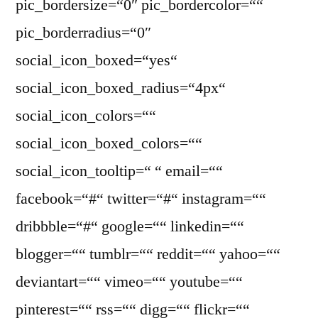
pic_bordersize=“0″ pic_bordercolor=““
pic_borderradius=“0″
social_icon_boxed=“yes“
social_icon_boxed_radius=“4px“
social_icon_colors=““
social_icon_boxed_colors=““
social_icon_tooltip=“ “ email=““
facebook=“#“ twitter=“#“ instagram=““
dribbble=“#“ google=““ linkedin=““
blogger=““ tumblr=““ reddit=““ yahoo=““
deviantart=““ vimeo=““ youtube=““
pinterest=““ rss=““ digg=““ flickr=““