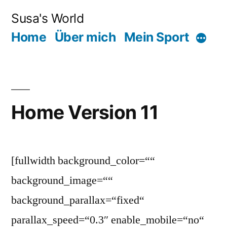
Zum
Susa's World
Inhalt
Home
Über mich
Mein Sport
Mehr
springen
Home Version 11
[fullwidth background_color=““
background_image=““
background_parallax=“fixed“
parallax_speed=“0.3″ enable_mobile=“no“