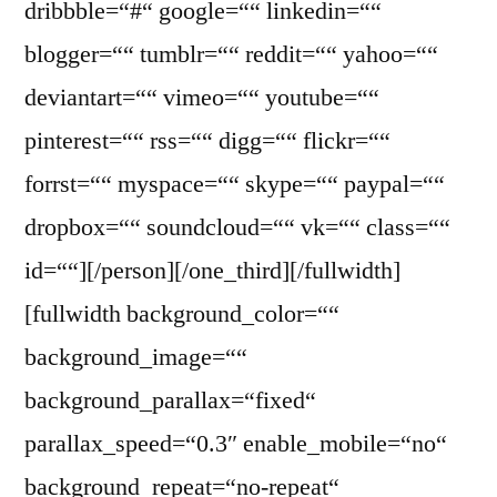
dribbble=“#“ google=““ linkedin=““
blogger=““ tumblr=““ reddit=““ yahoo=““
deviantart=““ vimeo=““ youtube=““
pinterest=““ rss=““ digg=““ flickr=““
forrst=““ myspace=““ skype=““ paypal=““
dropbox=““ soundcloud=““ vk=““ class=““
id=““][/person][/one_third][/fullwidth]
[fullwidth background_color=““
background_image=““
background_parallax=“fixed“
parallax_speed=“0.3″ enable_mobile=“no“
background_repeat=“no-repeat“