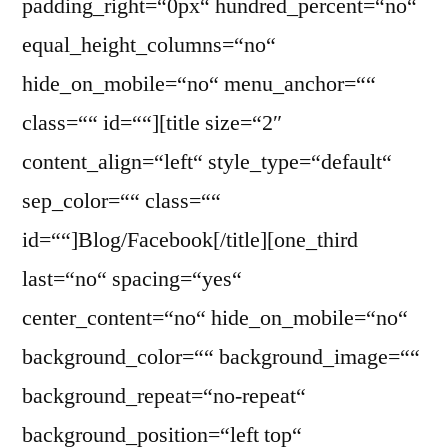
padding_right=“0px“ hundred_percent=“no“
equal_height_columns=“no“
hide_on_mobile=“no“ menu_anchor=““
class=““ id=““][title size=“2″
content_align=“left“ style_type=“default“
sep_color=““ class=““
id=““]Blog/Facebook[/title][one_third
last=“no“ spacing=“yes“
center_content=“no“ hide_on_mobile=“no“
background_color=““ background_image=““
background_repeat=“no-repeat“
background_position=“left top“