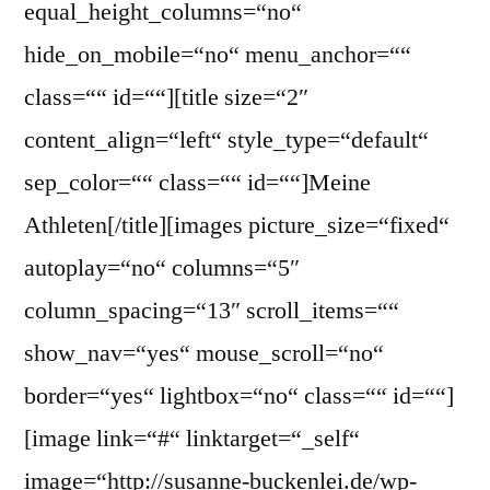
equal_height_columns=“no“
hide_on_mobile=“no“ menu_anchor=““
class=““ id=““][title size=“2″
content_align=“left“ style_type=“default“
sep_color=““ class=““ id=““]Meine
Athleten[/title][images picture_size=“fixed“
autoplay=“no“ columns=“5″
column_spacing=“13″ scroll_items=““
show_nav=“yes“ mouse_scroll=“no“
border=“yes“ lightbox=“no“ class=““ id=““]
[image link=“#“ linktarget=“_self“
image=“http://susanne-buckenlei.de/wp-