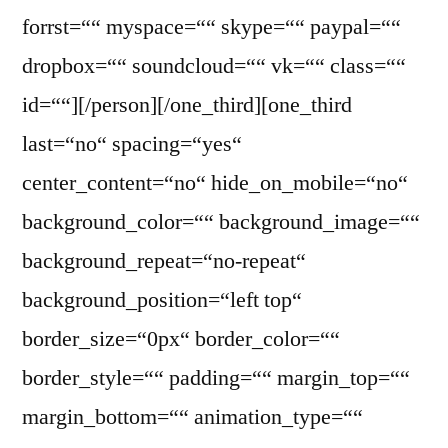
forrst=““ myspace=““ skype=““ paypal=““
dropbox=““ soundcloud=““ vk=““ class=““
id=““][/person][/one_third][one_third
last=“no“ spacing=“yes“
center_content=“no“ hide_on_mobile=“no“
background_color=““ background_image=““
background_repeat=“no-repeat“
background_position=“left top“
border_size=“0px“ border_color=““
border_style=““ padding=““ margin_top=““
margin_bottom=““ animation_type=““