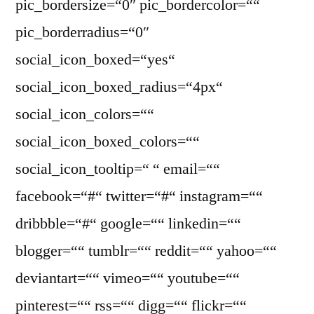
pic_bordersize=“0″ pic_bordercolor=““
pic_borderradius=“0″
social_icon_boxed=“yes“
social_icon_boxed_radius=“4px“
social_icon_colors=““
social_icon_boxed_colors=““
social_icon_tooltip=“ “ email=““
facebook=“#“ twitter=“#“ instagram=““
dribbble=“#“ google=““ linkedin=““
blogger=““ tumblr=““ reddit=““ yahoo=““
deviantart=““ vimeo=““ youtube=““
pinterest=““ rss=““ digg=““ flickr=““