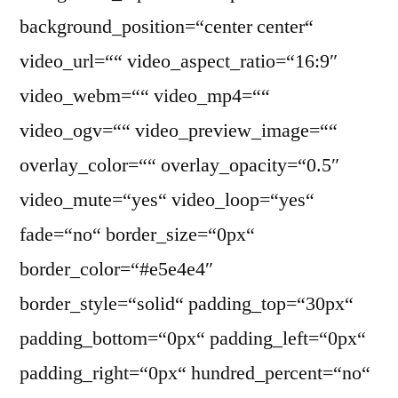
background_position=“center center“
video_url=““ video_aspect_ratio=“16:9″
video_webm=““ video_mp4=““
video_ogv=““ video_preview_image=““
overlay_color=““ overlay_opacity=“0.5″
video_mute=“yes“ video_loop=“yes“
fade=“no“ border_size=“0px“
border_color=“#e5e4e4″
border_style=“solid“ padding_top=“30px“
padding_bottom=“0px“ padding_left=“0px“
padding_right=“0px“ hundred_percent=“no“