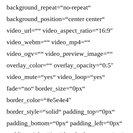
background_repeat=“no-repeat“
background_position=“center center“
video_url=““ video_aspect_ratio=“16:9″
video_webm=““ video_mp4=““
video_ogv=““ video_preview_image=““
overlay_color=““ overlay_opacity=“0.5″
video_mute=“yes“ video_loop=“yes“
fade=“no“ border_size=“0px“
border_color=“#e5e4e4″
border_style=“solid“ padding_top=“0px“
padding_bottom=“0px“ padding_left=“0px“