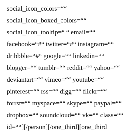
social_icon_colors=““
social_icon_boxed_colors=““
social_icon_tooltip=“ “ email=““
facebook=“#“ twitter=“#“ instagram=““
dribbble=“#“ google=““ linkedin=““
blogger=““ tumblr=““ reddit=““ yahoo=““
deviantart=““ vimeo=““ youtube=““
pinterest=““ rss=““ digg=““ flickr=““
forrst=““ myspace=““ skype=““ paypal=““
dropbox=““ soundcloud=““ vk=““ class=““
id=““][/person][/one_third][one_third