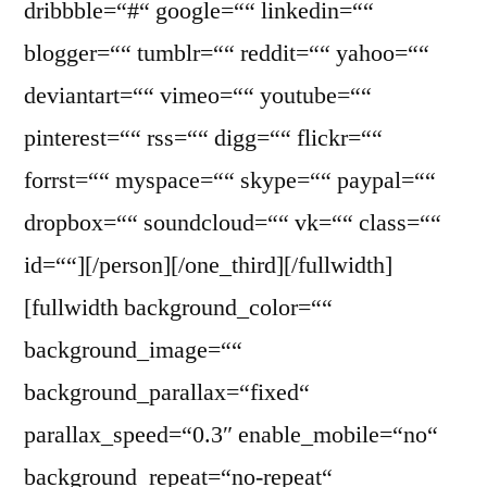
dribbble=“#“ google=““ linkedin=““
blogger=““ tumblr=““ reddit=““ yahoo=““
deviantart=““ vimeo=““ youtube=““
pinterest=““ rss=““ digg=““ flickr=““
forrst=““ myspace=““ skype=““ paypal=““
dropbox=““ soundcloud=““ vk=““ class=““
id=““][/person][/one_third][/fullwidth]
[fullwidth background_color=““
background_image=““
background_parallax=“fixed“
parallax_speed=“0.3″ enable_mobile=“no“
background_repeat=“no-repeat“