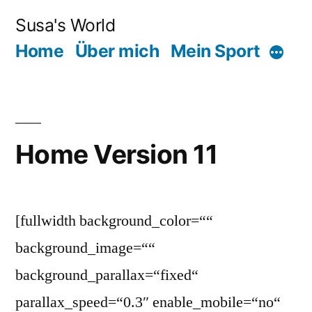
Zum
Susa's World
Inhalt
Home
Über mich
Mein Sport
Mehr
springen
Home Version 11
[fullwidth background_color=““
background_image=““
background_parallax=“fixed“
parallax_speed=“0.3″ enable_mobile=“no“