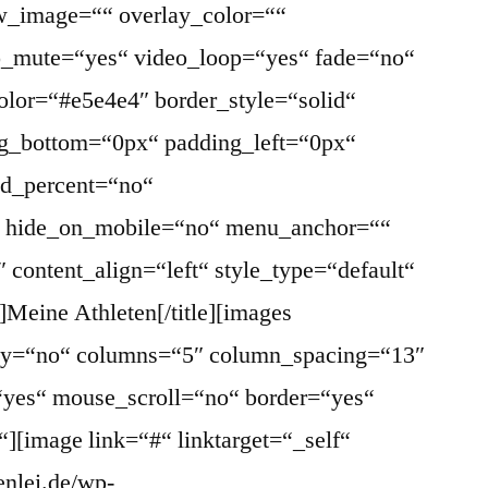
w_image=““ overlay_color=““
eo_mute=“yes“ video_loop=“yes“ fade=“no“
olor=“#e5e4e4″ border_style=“solid“
g_bottom=“0px“ padding_left=“0px“
ed_percent=“no“
“ hide_on_mobile=“no“ menu_anchor=““
2″ content_align=“left“ style_type=“default“
]Meine Athleten[/title][images
play=“no“ columns=“5″ column_spacing=“13″
“yes“ mouse_scroll=“no“ border=“yes“
“][image link=“#“ linktarget=“_self“
enlei.de/wp-