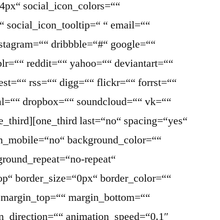
4px“ social_icon_colors=““
 social_icon_tooltip=“ “ email=““
nstagram=““ dribbble=“#“ google=““
lr=““ reddit=““ yahoo=““ deviantart=““
st=““ rss=““ digg=““ flickr=““ forrst=““
l=““ dropbox=““ soundcloud=““ vk=““
ne_third][one_third last=“no“ spacing=“yes“
on_mobile=“no“ background_color=““
round_repeat=“no-repeat“
top“ border_size=“0px“ border_color=““
“ margin_top=““ margin_bottom=““
n_direction=““ animation_speed=“0.1″