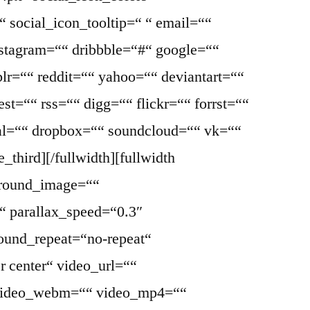
 social_icon_tooltip=“ “ email=““
nstagram=““ dribbble=“#“ google=““
lr=““ reddit=““ yahoo=““ deviantart=““
st=““ rss=““ digg=““ flickr=““ forrst=““
l=““ dropbox=““ soundcloud=““ vk=““
_third][/fullwidth][fullwidth
ground_image=““
“ parallax_speed=“0.3″
ound_repeat=“no-repeat“
r center“ video_url=““
 video_webm=““ video_mp4=““