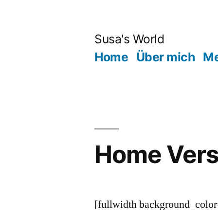
Zum
Inhalt
Susa's World
springen
Home
Über mich
Me
Home Vers
[fullwidth background_col