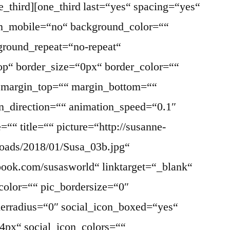
ne_third][one_third last=“yes“ spacing=“yes“
on_mobile=“no“ background_color=““
round_repeat=“no-repeat“
top“ border_size=“0px“ border_color=““
“ margin_top=““ margin_bottom=““
n_direction=““ animation_speed=“0.1″
““ title=““ picture=“http://susanne-
loads/2018/01/Susa_03b.jpg“
book.com/susasworld“ linktarget=“_blank“
color=““ pic_bordersize=“0″
derradius=“0″ social_icon_boxed=“yes“
4px“ social_icon_colors=““