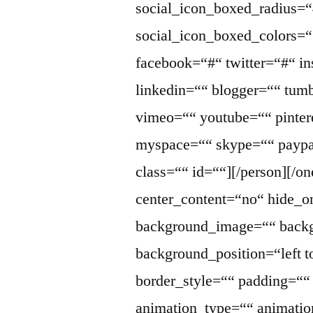
social_icon_boxed_radius=“
social_icon_boxed_colors=““
facebook=“#“ twitter=“#“ i
linkedin=““ blogger=““ tumb
vimeo=““ youtube=““ pintere
myspace=““ skype=““ paypa
class=““ id=““][/person][/o
center_content=“no“ hide_
background_image=““ backg
background_position=“left 
border_style=““ padding=“
animation_type=““ animatio