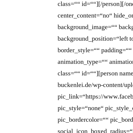
class=““ id=““][/person][/o
center_content=“no“ hide_
background_image=““ backg
background_position=“left 
border_style=““ padding=“
animation_type=““ animatio
class=““ id=““][person name=
buckenlei.de/wp-content/up
pic_link=“https://www.face
pic_style=“none“ pic_style_
pic_bordercolor=““ pic_bor
social_icon_boxed_radius=“