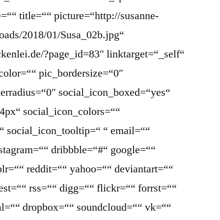
““ title=““ picture=“http://susanne-
loads/2018/01/Susa_02b.jpg“
ckenlei.de/?page_id=83″ linktarget=“_self“
color=““ pic_bordersize=“0″
derradius=“0″ social_icon_boxed=“yes“
4px“ social_icon_colors=““
 social_icon_tooltip=“ “ email=““
nstagram=““ dribbble=“#“ google=““
lr=““ reddit=““ yahoo=““ deviantart=““
st=““ rss=““ digg=““ flickr=““ forrst=““
l=““ dropbox=““ soundcloud=““ vk=““