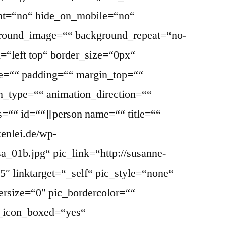
ent=“no“ hide_on_mobile=“no“
round_image=““ background_repeat=“no-
=“left top“ border_size=“0px“
le=““ padding=““ margin_top=““
_type=““ animation_direction=““
s=““ id=““][person name=““ title=““
kenlei.de/wp-
a_01b.jpg“ pic_link=“http://susanne-
″ linktarget=“_self“ pic_style=“none“
ersize=“0″ pic_bordercolor=““
l_icon_boxed=“yes“