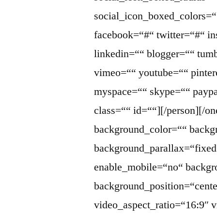
social_icon_boxed_colors=““
facebook=“#“ twitter=“#“ i
linkedin=““ blogger=““ tumb
vimeo=““ youtube=““ pintere
myspace=““ skype=““ paypa
class=““ id=““][/person][/one
background_color=““ back
background_parallax=“fixed
enable_mobile=“no“ backgr
background_position=“cente
video_aspect_ratio=“16:9″