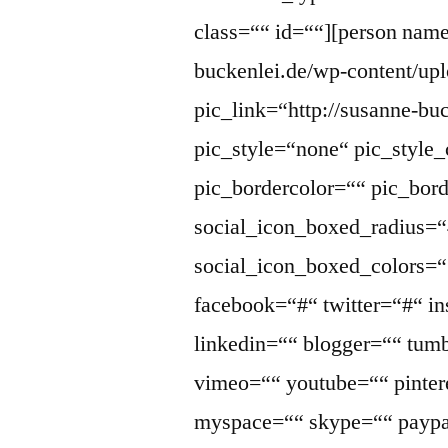
class=““ id=““][person name=
buckenlei.de/wp-content/up
pic_link=“http://susanne-bu
pic_style=“none“ pic_style_
pic_bordercolor=““ pic_bor
social_icon_boxed_radius=“
social_icon_boxed_colors=““
facebook=“#“ twitter=“#“ i
linkedin=““ blogger=““ tumb
vimeo=““ youtube=““ pintere
myspace=““ skype=““ paypa