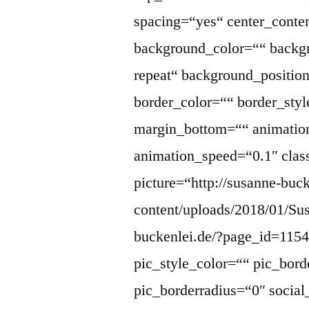
spacing=“yes“ center_cont
background_color=““ backg
repeat“ background_position
border_color=““ border_sty
margin_bottom=““ animation
animation_speed=“0.1″ clas
picture=“http://susanne-buc
content/uploads/2018/01/Sus
buckenlei.de/?page_id=11545
pic_style_color=““ pic_bord
pic_borderradius=“0″ socia