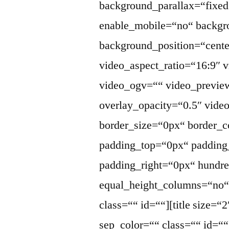
background_parallax=“fixed
enable_mobile=“no“ backgr
background_position=“cente
video_aspect_ratio=“16:9″
video_ogv=““ video_previe
overlay_opacity=“0.5″ vid
border_size=“0px“ border_c
padding_top=“0px“ padding
padding_right=“0px“ hundr
equal_height_columns=“no
class=““ id=““][title size=“
sep_color=““ class=““ id=““