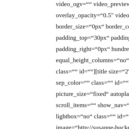
video_ogv=““ video_previe
overlay_opacity=“0.5″ vid
border_size=“0px“ border_c
padding_top=“30px“ paddin
padding_right=“0px“ hundr
equal_height_columns=“no
class=““ id=““][title size=“
sep_color=““ class=““ id=““
picture_size=“fixed“ auto
scroll_items=““ show_nav=
lightbox=“no“ class=““ id=“
image=“http://susanne-buck