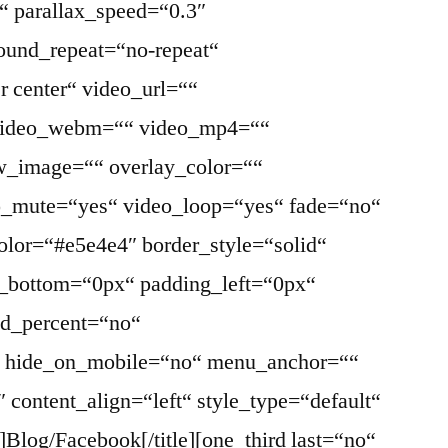
“ parallax_speed=“0.3″
ound_repeat=“no-repeat“
r center“ video_url=““
 video_webm=““ video_mp4=““
w_image=““ overlay_color=““
eo_mute=“yes“ video_loop=“yes“ fade=“no“
olor=“#e5e4e4″ border_style=“solid“
_bottom=“0px“ padding_left=“0px“
ed_percent=“no“
“ hide_on_mobile=“no“ menu_anchor=““
2″ content_align=“left“ style_type=“default“
]Blog/Facebook[/title][one_third last=“no“