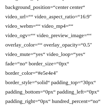
background_position=“center center“
video_url=““ video_aspect_ratio=“16:9″
video_webm=““ video_mp4=““
video_ogv=““ video_preview_image=““
overlay_color=““ overlay_opacity=“0.5″
video_mute=“yes“ video_loop=“yes“
fade=“no“ border_size=“0px“
border_color=“#e5e4e4″
border_style=“solid“ padding_top=“30px“
padding_bottom=“0px“ padding_left=“0px“
padding_right=“0px“ hundred_percent=“no“