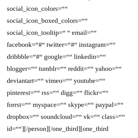
social_icon_colors=““
social_icon_boxed_colors=““
social_icon_tooltip=“ “ email=““
facebook=“#“ twitter=“#“ instagram=““
dribbble=“#“ google=““ linkedin=““
blogger=““ tumblr=““ reddit=““ yahoo=““
deviantart=““ vimeo=““ youtube=““
pinterest=““ rss=““ digg=““ flickr=““
forrst=““ myspace=““ skype=““ paypal=““
dropbox=““ soundcloud=““ vk=““ class=““
id=““][/person][/one_third][one_third