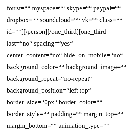
forrst=““ myspace=““ skype=““ paypal=““
dropbox=““ soundcloud=““ vk=““ class=““
id=““][/person][/one_third][one_third
last=“no“ spacing=“yes“
center_content=“no“ hide_on_mobile=“no“
background_color=““ background_image=““
background_repeat=“no-repeat“
background_position=“left top“
border_size=“0px“ border_color=““
border_style=““ padding=““ margin_top=““
margin_bottom=““ animation_type=““