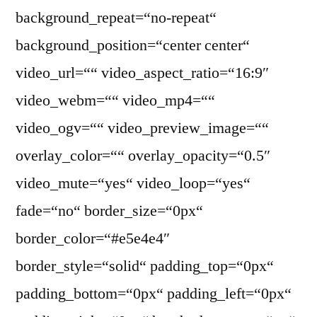
background_repeat=“no-repeat“
background_position=“center center“
video_url=““ video_aspect_ratio=“16:9″
video_webm=““ video_mp4=““
video_ogv=““ video_preview_image=““
overlay_color=““ overlay_opacity=“0.5″
video_mute=“yes“ video_loop=“yes“
fade=“no“ border_size=“0px“
border_color=“#e5e4e4″
border_style=“solid“ padding_top=“0px“
padding_bottom=“0px“ padding_left=“0px“