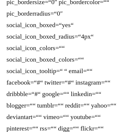
pic_bordersize=“0″ pic_bordercolor=““
pic_borderradius=“0″
social_icon_boxed=“yes“
social_icon_boxed_radius=“4px“
social_icon_colors=““
social_icon_boxed_colors=““
social_icon_tooltip=“ “ email=““
facebook=“#“ twitter=“#“ instagram=““
dribbble=“#“ google=““ linkedin=““
blogger=““ tumblr=““ reddit=““ yahoo=““
deviantart=““ vimeo=““ youtube=““
pinterest=““ rss=““ digg=““ flickr=““