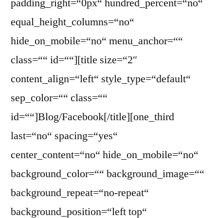
padding_right=“0px“ hundred_percent=“no“
equal_height_columns=“no“
hide_on_mobile=“no“ menu_anchor=““
class=““ id=““][title size=“2″
content_align=“left“ style_type=“default“
sep_color=““ class=““
id=““]Blog/Facebook[/title][one_third
last=“no“ spacing=“yes“
center_content=“no“ hide_on_mobile=“no“
background_color=““ background_image=““
background_repeat=“no-repeat“
background_position=“left top“