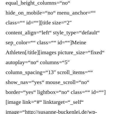
equal_height_columns=“no“
hide_on_mobile=“no“ menu_anchor=““
class=““ id=““][title size=“2″
content_align=“left“ style_type=“default“
sep_color=““ class=““ id=““]Meine
Athleten[/title][images picture_size=“fixed“
autoplay=“no“ columns=“5″
column_spacing=“13″ scroll_items=““
show_nav=“yes“ mouse_scroll=“no“
border=“yes“ lightbox=“no“ class=““ id=““]
[image link=“#“ linktarget=“_self“
image=“http://susanne-buckenlei.de/wp-