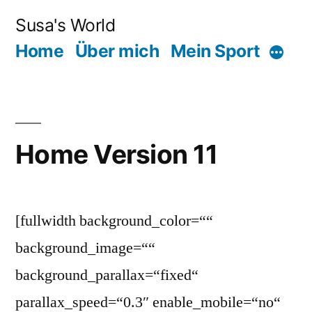
Zum
Susa's World
Inhalt
Home
Über mich
Mein Sport
Mehr
springen
Home Version 11
[fullwidth background_color=““
background_image=““
background_parallax=“fixed“
parallax_speed=“0.3″ enable_mobile=“no“