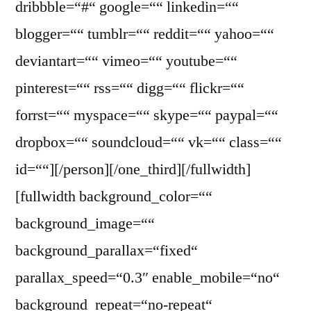
dribbble=“#“ google=““ linkedin=““
blogger=““ tumblr=““ reddit=““ yahoo=““
deviantart=““ vimeo=““ youtube=““
pinterest=““ rss=““ digg=““ flickr=““
forrst=““ myspace=““ skype=““ paypal=““
dropbox=““ soundcloud=““ vk=““ class=““
id=““][/person][/one_third][/fullwidth]
[fullwidth background_color=““
background_image=““
background_parallax=“fixed“
parallax_speed=“0.3″ enable_mobile=“no“
background_repeat=“no-repeat“