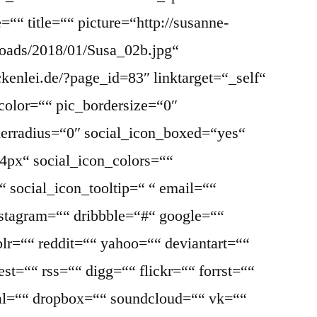
““ title=““ picture=“http://susanne-
loads/2018/01/Susa_02b.jpg“
ckenlei.de/?page_id=83″ linktarget=“_self“
color=““ pic_bordersize=“0″
derradius=“0″ social_icon_boxed=“yes“
4px“ social_icon_colors=““
 social_icon_tooltip=“ “ email=““
nstagram=““ dribbble=“#“ google=““
lr=““ reddit=““ yahoo=““ deviantart=““
st=““ rss=““ digg=““ flickr=““ forrst=““
l=““ dropbox=““ soundcloud=““ vk=““