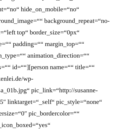
ent=“no“ hide_on_mobile=“no“
round_image=““ background_repeat=“no-
=“left top“ border_size=“0px“
le=““ padding=““ margin_top=““
_type=““ animation_direction=““
s=““ id=““][person name=““ title=““
kenlei.de/wp-
a_01b.jpg“ pic_link=“http://susanne-
″ linktarget=“_self“ pic_style=“none“
ersize=“0″ pic_bordercolor=““
l_icon_boxed=“yes“