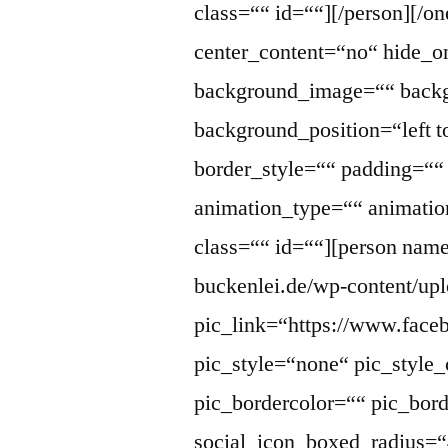
class=““ id=““][/person][/o
center_content=“no“ hide_
background_image=““ backg
background_position=“left 
border_style=““ padding=“
animation_type=““ animatio
class=““ id=““][person name=
buckenlei.de/wp-content/up
pic_link=“https://www.face
pic_style=“none“ pic_style_
pic_bordercolor=““ pic_bor
social_icon_boxed_radius=“