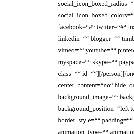
social_icon_boxed_radius=“
social_icon_boxed_colors=““
facebook=“#“ twitter=“#“ i
linkedin=““ blogger=““ tumb
vimeo=““ youtube=““ pintere
myspace=““ skype=““ paypa
class=““ id=““][/person][/o
center_content=“no“ hide_
background_image=““ backg
background_position=“left 
border_style=““ padding=“
animation_type=““ animatio