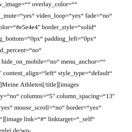
w_image=““ overlay_color=““
eo_mute=“yes“ video_loop=“yes“ fade=“no“
olor=“#e5e4e4″ border_style=“solid“
g_bottom=“0px“ padding_left=“0px“
ed_percent=“no“
“ hide_on_mobile=“no“ menu_anchor=““
2″ content_align=“left“ style_type=“default“
]Meine Athleten[/title][images
play=“no“ columns=“5″ column_spacing=“13″
“yes“ mouse_scroll=“no“ border=“yes“
“][image link=“#“ linktarget=“_self“
enlei.de/wp-