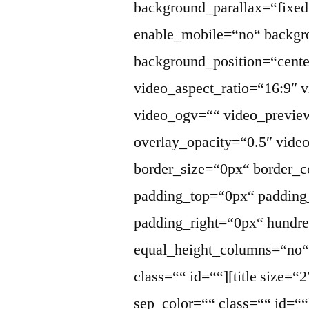
background_parallax=“fixed
enable_mobile=“no“ backgr
background_position=“cente
video_aspect_ratio=“16:9″
video_ogv=““ video_previe
overlay_opacity=“0.5″ vid
border_size=“0px“ border_c
padding_top=“0px“ padding
padding_right=“0px“ hundr
equal_height_columns=“no
class=““ id=““][title size=“
sep_color=““ class=““ id=““