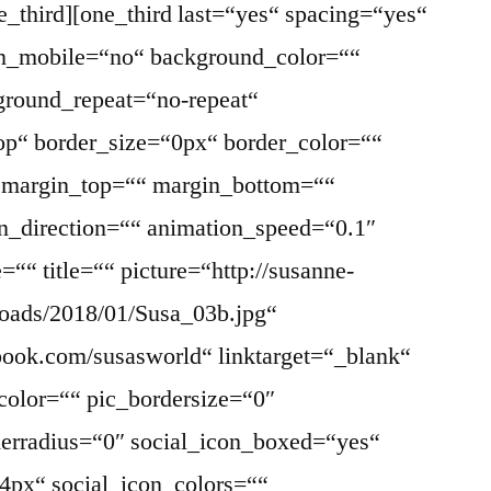
ne_third][one_third last=“yes“ spacing=“yes“
on_mobile=“no“ background_color=““
round_repeat=“no-repeat“
top“ border_size=“0px“ border_color=““
“ margin_top=““ margin_bottom=““
n_direction=““ animation_speed=“0.1″
““ title=““ picture=“http://susanne-
loads/2018/01/Susa_03b.jpg“
book.com/susasworld“ linktarget=“_blank“
color=““ pic_bordersize=“0″
derradius=“0″ social_icon_boxed=“yes“
4px“ social_icon_colors=““