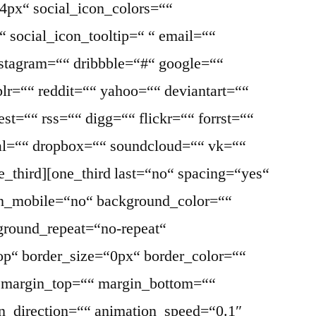
4px“ social_icon_colors=““
 social_icon_tooltip=“ “ email=““
nstagram=““ dribbble=“#“ google=““
lr=““ reddit=““ yahoo=““ deviantart=““
st=““ rss=““ digg=““ flickr=““ forrst=““
l=““ dropbox=““ soundcloud=““ vk=““
ne_third][one_third last=“no“ spacing=“yes“
on_mobile=“no“ background_color=““
round_repeat=“no-repeat“
top“ border_size=“0px“ border_color=““
“ margin_top=““ margin_bottom=““
n_direction=““ animation_speed=“0.1″