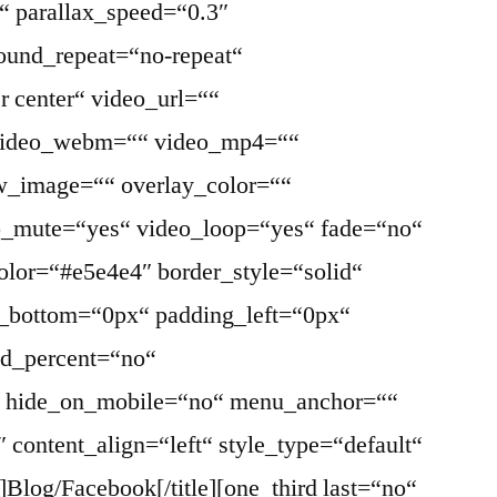
“ parallax_speed=“0.3″
ound_repeat=“no-repeat“
r center“ video_url=““
 video_webm=““ video_mp4=““
w_image=““ overlay_color=““
eo_mute=“yes“ video_loop=“yes“ fade=“no“
olor=“#e5e4e4″ border_style=“solid“
_bottom=“0px“ padding_left=“0px“
ed_percent=“no“
“ hide_on_mobile=“no“ menu_anchor=““
2″ content_align=“left“ style_type=“default“
]Blog/Facebook[/title][one_third last=“no“