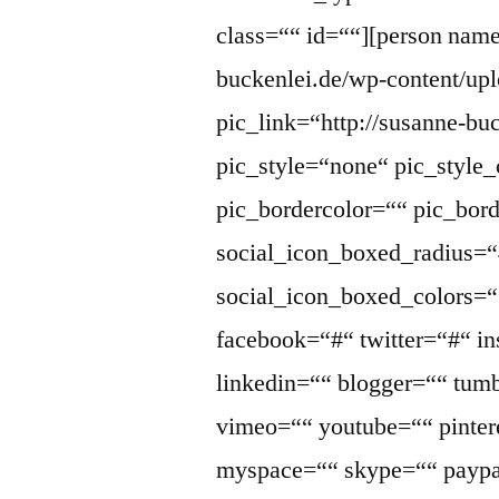
class=““ id=““][person name=
buckenlei.de/wp-content/up
pic_link=“http://susanne-bu
pic_style=“none“ pic_style_
pic_bordercolor=““ pic_bor
social_icon_boxed_radius=“
social_icon_boxed_colors=““
facebook=“#“ twitter=“#“ i
linkedin=““ blogger=““ tumb
vimeo=““ youtube=““ pintere
myspace=““ skype=““ paypa