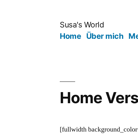
Zum
Inhalt
Susa's World
springen
Home
Über mich
Me
Home Vers
[fullwidth background_col