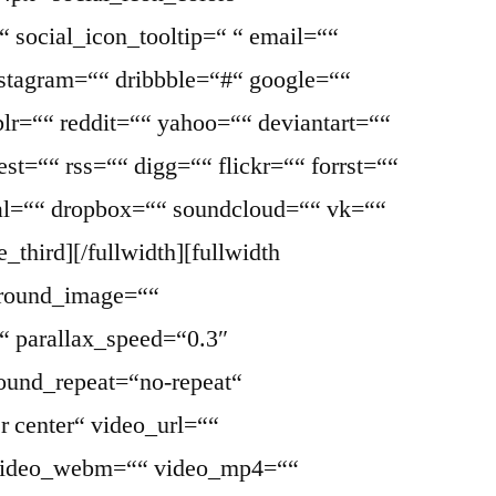
 social_icon_tooltip=“ “ email=““
nstagram=““ dribbble=“#“ google=““
lr=““ reddit=““ yahoo=““ deviantart=““
st=““ rss=““ digg=““ flickr=““ forrst=““
l=““ dropbox=““ soundcloud=““ vk=““
_third][/fullwidth][fullwidth
ground_image=““
“ parallax_speed=“0.3″
ound_repeat=“no-repeat“
r center“ video_url=““
 video_webm=““ video_mp4=““