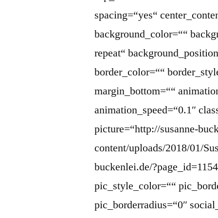
spacing=“yes“ center_cont
background_color=““ backg
repeat“ background_position
border_color=““ border_sty
margin_bottom=““ animation
animation_speed=“0.1″ clas
picture=“http://susanne-buc
content/uploads/2018/01/Sus
buckenlei.de/?page_id=11545
pic_style_color=““ pic_bord
pic_borderradius=“0″ socia