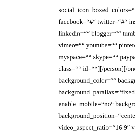
social_icon_boxed_colors=““
facebook=“#“ twitter=“#“ i
linkedin=““ blogger=““ tumb
vimeo=““ youtube=““ pintere
myspace=““ skype=““ paypa
class=““ id=““][/person][/one
background_color=““ back
background_parallax=“fixed
enable_mobile=“no“ backgr
background_position=“cente
video_aspect_ratio=“16:9″