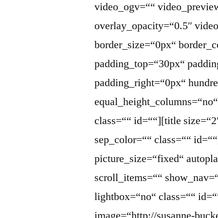
video_ogv=““ video_previe
overlay_opacity=“0.5″ vid
border_size=“0px“ border_c
padding_top=“30px“ paddin
padding_right=“0px“ hundr
equal_height_columns=“no
class=““ id=““][title size=“
sep_color=““ class=““ id=““
picture_size=“fixed“ auto
scroll_items=““ show_nav=
lightbox=“no“ class=““ id=“
image=“http://susanne-buck