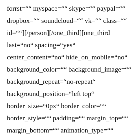
forrst=““ myspace=““ skype=““ paypal=““
dropbox=““ soundcloud=““ vk=““ class=““
id=““][/person][/one_third][one_third
last=“no“ spacing=“yes“
center_content=“no“ hide_on_mobile=“no“
background_color=““ background_image=““
background_repeat=“no-repeat“
background_position=“left top“
border_size=“0px“ border_color=““
border_style=““ padding=““ margin_top=““
margin_bottom=““ animation_type=““