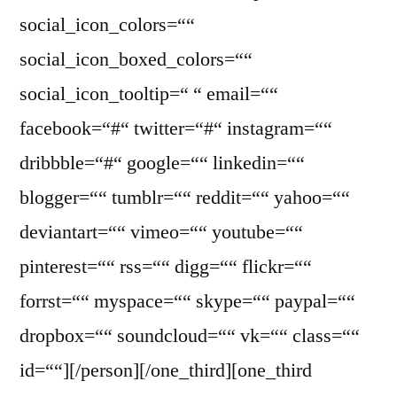
social_icon_colors=““
social_icon_boxed_colors=““
social_icon_tooltip=“ “ email=““
facebook=“#“ twitter=“#“ instagram=““
dribbble=“#“ google=““ linkedin=““
blogger=““ tumblr=““ reddit=““ yahoo=““
deviantart=““ vimeo=““ youtube=““
pinterest=““ rss=““ digg=““ flickr=““
forrst=““ myspace=““ skype=““ paypal=““
dropbox=““ soundcloud=““ vk=““ class=““
id=““][/person][/one_third][one_third