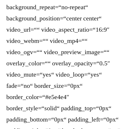
background_repeat=“no-repeat“
background_position=“center center“
video_url=““ video_aspect_ratio=“16:9″
video_webm=““ video_mp4=““
video_ogv=““ video_preview_image=““
overlay_color=““ overlay_opacity=“0.5″
video_mute=“yes“ video_loop=“yes“
fade=“no“ border_size=“0px“
border_color=“#e5e4e4″
border_style=“solid“ padding_top=“0px“
padding_bottom=“0px“ padding_left=“0px“