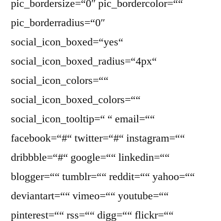
pic_bordersize=“0″ pic_bordercolor=““
pic_borderradius=“0″
social_icon_boxed=“yes“
social_icon_boxed_radius=“4px“
social_icon_colors=““
social_icon_boxed_colors=““
social_icon_tooltip=“ “ email=““
facebook=“#“ twitter=“#“ instagram=““
dribbble=“#“ google=““ linkedin=““
blogger=““ tumblr=““ reddit=““ yahoo=““
deviantart=““ vimeo=““ youtube=““
pinterest=““ rss=““ digg=““ flickr=““