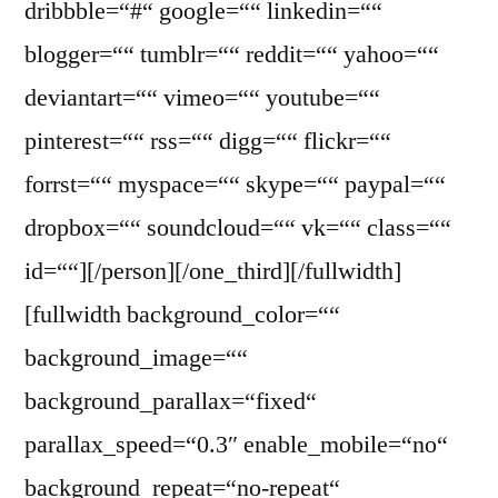
dribbble=“#“ google=““ linkedin=““
blogger=““ tumblr=““ reddit=““ yahoo=““
deviantart=““ vimeo=““ youtube=““
pinterest=““ rss=““ digg=““ flickr=““
forrst=““ myspace=““ skype=““ paypal=““
dropbox=““ soundcloud=““ vk=““ class=““
id=““][/person][/one_third][/fullwidth]
[fullwidth background_color=““
background_image=““
background_parallax=“fixed“
parallax_speed=“0.3″ enable_mobile=“no“
background_repeat=“no-repeat“