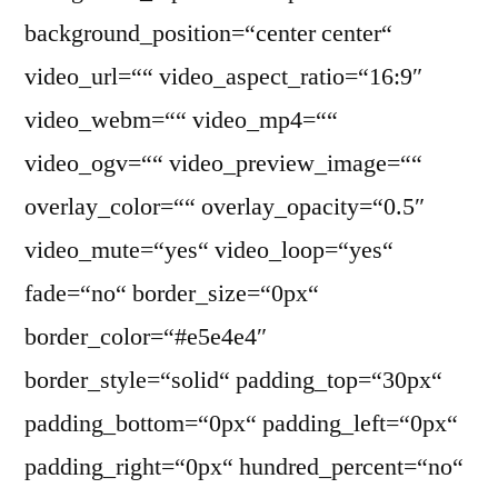
background_position=“center center“
video_url=““ video_aspect_ratio=“16:9″
video_webm=““ video_mp4=““
video_ogv=““ video_preview_image=““
overlay_color=““ overlay_opacity=“0.5″
video_mute=“yes“ video_loop=“yes“
fade=“no“ border_size=“0px“
border_color=“#e5e4e4″
border_style=“solid“ padding_top=“30px“
padding_bottom=“0px“ padding_left=“0px“
padding_right=“0px“ hundred_percent=“no“