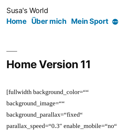
Zum
Susa's World
Inhalt
Home
Über mich
Mein Sport
Mehr
springen
Home Version 11
[fullwidth background_color=““
background_image=““
background_parallax=“fixed“
parallax_speed=“0.3″ enable_mobile=“no“