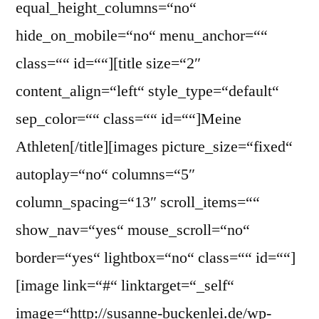
equal_height_columns=“no“
hide_on_mobile=“no“ menu_anchor=““
class=““ id=““][title size=“2″
content_align=“left“ style_type=“default“
sep_color=““ class=““ id=““]Meine
Athleten[/title][images picture_size=“fixed“
autoplay=“no“ columns=“5″
column_spacing=“13″ scroll_items=““
show_nav=“yes“ mouse_scroll=“no“
border=“yes“ lightbox=“no“ class=““ id=““]
[image link=“#“ linktarget=“_self“
image=“http://susanne-buckenlei.de/wp-