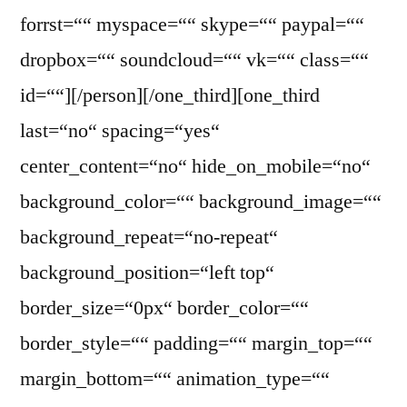
forrst=““ myspace=““ skype=““ paypal=““
dropbox=““ soundcloud=““ vk=““ class=““
id=““][/person][/one_third][one_third
last=“no“ spacing=“yes“
center_content=“no“ hide_on_mobile=“no“
background_color=““ background_image=““
background_repeat=“no-repeat“
background_position=“left top“
border_size=“0px“ border_color=““
border_style=““ padding=““ margin_top=““
margin_bottom=““ animation_type=““