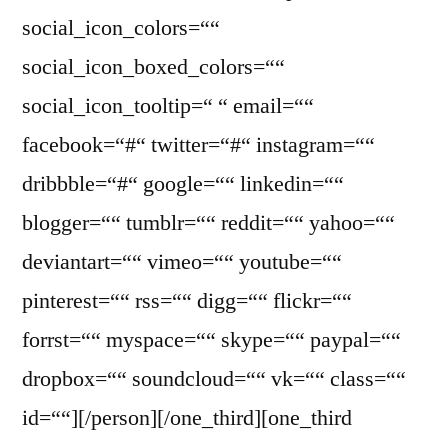
social_icon_colors=““
social_icon_boxed_colors=““
social_icon_tooltip=“ “ email=““
facebook=“#“ twitter=“#“ instagram=““
dribbble=“#“ google=““ linkedin=““
blogger=““ tumblr=““ reddit=““ yahoo=““
deviantart=““ vimeo=““ youtube=““
pinterest=““ rss=““ digg=““ flickr=““
forrst=““ myspace=““ skype=““ paypal=““
dropbox=““ soundcloud=““ vk=““ class=““
id=““][/person][/one_third][one_third