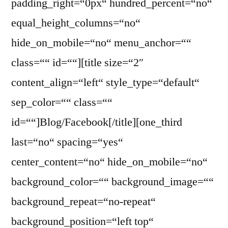
padding_right=“0px“ hundred_percent=“no“
equal_height_columns=“no“
hide_on_mobile=“no“ menu_anchor=““
class=““ id=““][title size=“2″
content_align=“left“ style_type=“default“
sep_color=““ class=““
id=““]Blog/Facebook[/title][one_third
last=“no“ spacing=“yes“
center_content=“no“ hide_on_mobile=“no“
background_color=““ background_image=““
background_repeat=“no-repeat“
background_position=“left top“