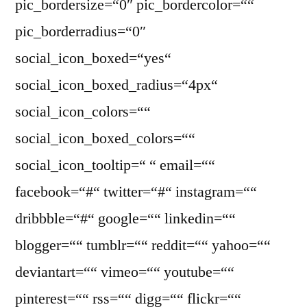
pic_bordersize=“0″ pic_bordercolor=““
pic_borderradius=“0″
social_icon_boxed=“yes“
social_icon_boxed_radius=“4px“
social_icon_colors=““
social_icon_boxed_colors=““
social_icon_tooltip=“ “ email=““
facebook=“#“ twitter=“#“ instagram=““
dribbble=“#“ google=““ linkedin=““
blogger=““ tumblr=““ reddit=““ yahoo=““
deviantart=““ vimeo=““ youtube=““
pinterest=““ rss=““ digg=““ flickr=““