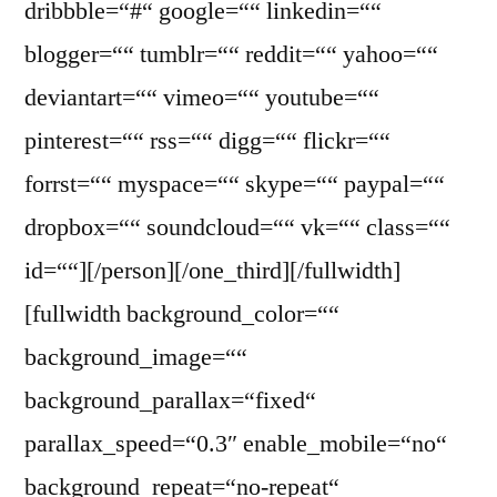
dribbble=“#“ google=““ linkedin=““
blogger=““ tumblr=““ reddit=““ yahoo=““
deviantart=““ vimeo=““ youtube=““
pinterest=““ rss=““ digg=““ flickr=““
forrst=““ myspace=““ skype=““ paypal=““
dropbox=““ soundcloud=““ vk=““ class=““
id=““][/person][/one_third][/fullwidth]
[fullwidth background_color=““
background_image=““
background_parallax=“fixed“
parallax_speed=“0.3″ enable_mobile=“no“
background_repeat=“no-repeat“