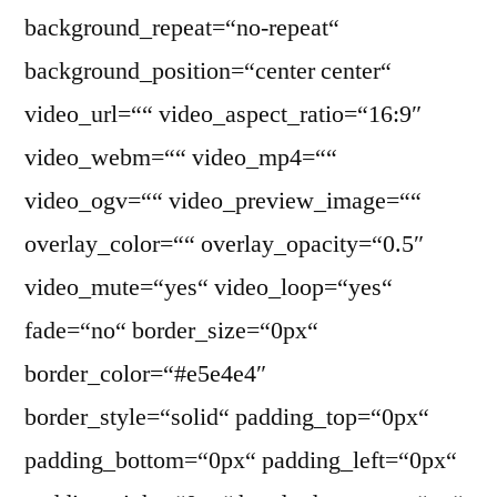
background_repeat=“no-repeat“
background_position=“center center“
video_url=““ video_aspect_ratio=“16:9″
video_webm=““ video_mp4=““
video_ogv=““ video_preview_image=““
overlay_color=““ overlay_opacity=“0.5″
video_mute=“yes“ video_loop=“yes“
fade=“no“ border_size=“0px“
border_color=“#e5e4e4″
border_style=“solid“ padding_top=“0px“
padding_bottom=“0px“ padding_left=“0px“