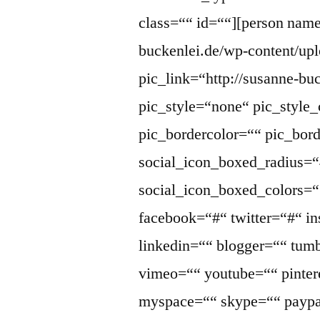
class=““ id=““][person name=
buckenlei.de/wp-content/up
pic_link=“http://susanne-bu
pic_style=“none“ pic_style_
pic_bordercolor=““ pic_bor
social_icon_boxed_radius=“
social_icon_boxed_colors=““
facebook=“#“ twitter=“#“ i
linkedin=““ blogger=““ tumb
vimeo=““ youtube=““ pintere
myspace=““ skype=““ paypa