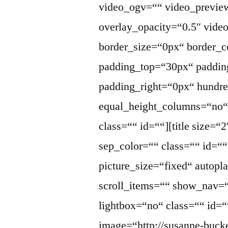
video_ogv=““ video_previe
overlay_opacity=“0.5″ vid
border_size=“0px“ border_c
padding_top=“30px“ paddin
padding_right=“0px“ hundr
equal_height_columns=“no
class=““ id=““][title size=“
sep_color=““ class=““ id=““
picture_size=“fixed“ auto
scroll_items=““ show_nav=
lightbox=“no“ class=““ id=“
image=“http://susanne-buck