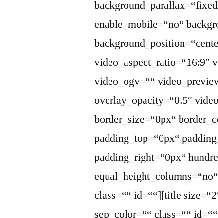
background_parallax=“fixed
enable_mobile=“no“ backgr
background_position=“cente
video_aspect_ratio=“16:9″
video_ogv=““ video_previe
overlay_opacity=“0.5″ vid
border_size=“0px“ border_c
padding_top=“0px“ padding
padding_right=“0px“ hundr
equal_height_columns=“no
class=““ id=““][title size=“
sep_color=““ class=““ id=““