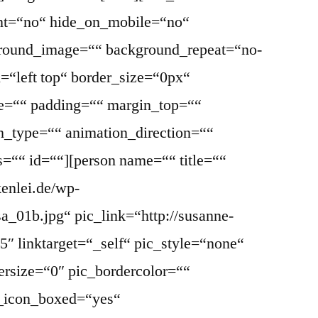
ent=“no“ hide_on_mobile=“no“
round_image=““ background_repeat=“no-
=“left top“ border_size=“0px“
le=““ padding=““ margin_top=““
_type=““ animation_direction=““
s=““ id=““][person name=““ title=““
kenlei.de/wp-
a_01b.jpg“ pic_link=“http://susanne-
″ linktarget=“_self“ pic_style=“none“
ersize=“0″ pic_bordercolor=““
l_icon_boxed=“yes“