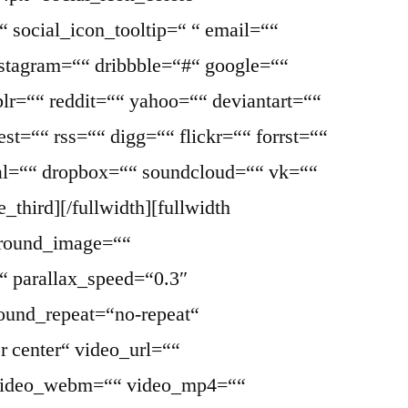
 social_icon_tooltip=“ “ email=““
nstagram=““ dribbble=“#“ google=““
lr=““ reddit=““ yahoo=““ deviantart=““
st=““ rss=““ digg=““ flickr=““ forrst=““
l=““ dropbox=““ soundcloud=““ vk=““
_third][/fullwidth][fullwidth
ground_image=““
“ parallax_speed=“0.3″
ound_repeat=“no-repeat“
r center“ video_url=““
 video_webm=““ video_mp4=““