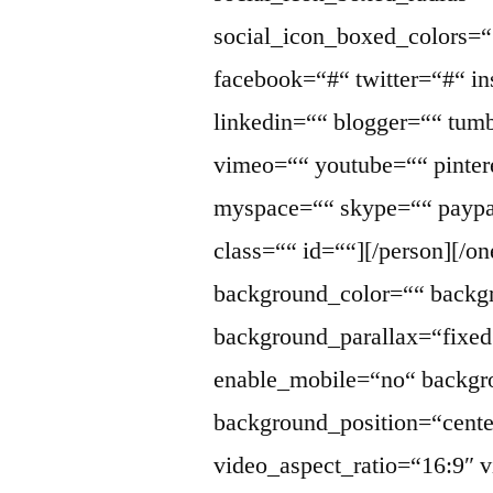
social_icon_boxed_colors=““
facebook=“#“ twitter=“#“ i
linkedin=““ blogger=““ tumb
vimeo=““ youtube=““ pintere
myspace=““ skype=““ paypa
class=““ id=““][/person][/one
background_color=““ back
background_parallax=“fixed
enable_mobile=“no“ backgr
background_position=“cente
video_aspect_ratio=“16:9″