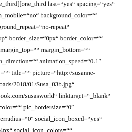
ne_third][one_third last=“yes“ spacing=“yes“
on_mobile=“no“ background_color=““
round_repeat=“no-repeat“
top“ border_size=“0px“ border_color=““
“ margin_top=““ margin_bottom=““
n_direction=““ animation_speed=“0.1″
““ title=““ picture=“http://susanne-
loads/2018/01/Susa_03b.jpg“
book.com/susasworld“ linktarget=“_blank“
color=““ pic_bordersize=“0″
derradius=“0″ social_icon_boxed=“yes“
4px“ social_icon_colors=““