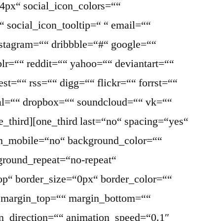
4px“ social_icon_colors=““
 social_icon_tooltip=“ “ email=““
nstagram=““ dribbble=“#“ google=““
lr=““ reddit=““ yahoo=““ deviantart=““
st=““ rss=““ digg=““ flickr=““ forrst=““
l=““ dropbox=““ soundcloud=““ vk=““
ne_third][one_third last=“no“ spacing=“yes“
on_mobile=“no“ background_color=““
round_repeat=“no-repeat“
top“ border_size=“0px“ border_color=““
“ margin_top=““ margin_bottom=““
n_direction=““ animation_speed=“0.1″