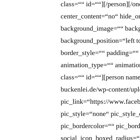
class=““ id=““][/person][/o
center_content=“no“ hide_
background_image=““ backg
background_position=“left 
border_style=““ padding=“
animation_type=““ animatio
class=““ id=““][person name=
buckenlei.de/wp-content/up
pic_link=“https://www.face
pic_style=“none“ pic_style_
pic_bordercolor=““ pic_bor
social_icon_boxed_radius=“