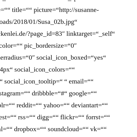
““ title=““ picture=“http://susanne-
loads/2018/01/Susa_02b.jpg“
ckenlei.de/?page_id=83″ linktarget=“_self“
color=““ pic_bordersize=“0″
derradius=“0″ social_icon_boxed=“yes“
4px“ social_icon_colors=““
 social_icon_tooltip=“ “ email=““
nstagram=““ dribbble=“#“ google=““
lr=““ reddit=““ yahoo=““ deviantart=““
st=““ rss=““ digg=““ flickr=““ forrst=““
l=““ dropbox=““ soundcloud=““ vk=““