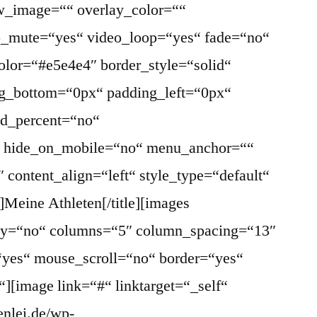
w_image=““ overlay_color=““
eo_mute=“yes“ video_loop=“yes“ fade=“no“
olor=“#e5e4e4″ border_style=“solid“
g_bottom=“0px“ padding_left=“0px“
ed_percent=“no“
“ hide_on_mobile=“no“ menu_anchor=““
2″ content_align=“left“ style_type=“default“
]Meine Athleten[/title][images
play=“no“ columns=“5″ column_spacing=“13″
“yes“ mouse_scroll=“no“ border=“yes“
“][image link=“#“ linktarget=“_self“
enlei.de/wp-