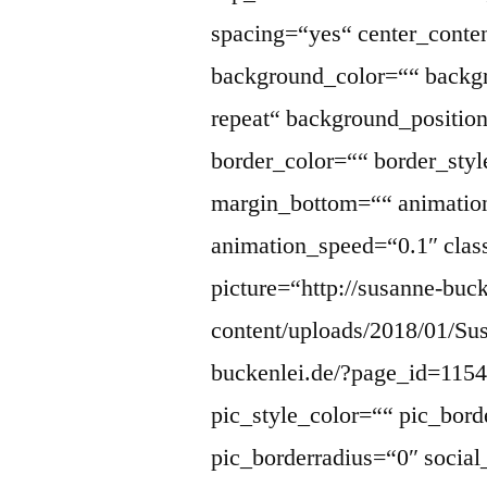
spacing=“yes“ center_cont
background_color=““ backg
repeat“ background_position
border_color=““ border_sty
margin_bottom=““ animation
animation_speed=“0.1″ clas
picture=“http://susanne-buc
content/uploads/2018/01/Sus
buckenlei.de/?page_id=11545
pic_style_color=““ pic_bord
pic_borderradius=“0″ socia