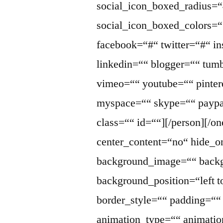
social_icon_boxed_radius=“
social_icon_boxed_colors=““
facebook=“#“ twitter=“#“ i
linkedin=““ blogger=““ tumb
vimeo=““ youtube=““ pintere
myspace=““ skype=““ paypa
class=““ id=““][/person][/o
center_content=“no“ hide_
background_image=““ backg
background_position=“left 
border_style=““ padding=“
animation_type=““ animatio