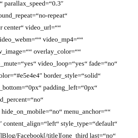
“ parallax_speed=“0.3″
ound_repeat=“no-repeat“
r center“ video_url=““
 video_webm=““ video_mp4=““
w_image=““ overlay_color=““
eo_mute=“yes“ video_loop=“yes“ fade=“no“
olor=“#e5e4e4″ border_style=“solid“
_bottom=“0px“ padding_left=“0px“
ed_percent=“no“
“ hide_on_mobile=“no“ menu_anchor=““
2″ content_align=“left“ style_type=“default“
]Blog/Facebook[/title][one_third last=“no“