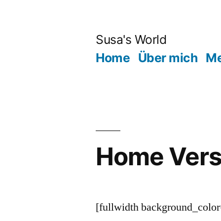
Zum
Inhalt
Susa's World
springen
Home
Über mich
Me
Home Vers
[fullwidth background_col